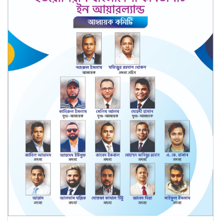
চট্টগ্রাম বোর্ডের স্থগিত হওয়া
এইচএসসি পরীক্ষার নতুন সময়সূচি
12
প্রকাশ
১৮ বছর বয়সেই অধ্যাপক, ৩০৬
বছরের রেকর্ড ভাঙলেন তিনি
13
জুলাইকে ভুলিয়ে দেওয়ার সংগ্রাম
শুরু হয়েছে: জামায়াত আমির
14
৫ আগস্ট ঘিরে দেশজুড়ে কঠোর
নিরাপত্তা ব্যবস্থা
15