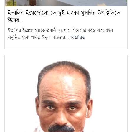
ইতালির ইয়েজোলো তে দুই হাজার মুসল্লির উপস্থিতিতে
ঈদের…
ইতালির ইয়েজোলোতে প্রবাসী বাংলাদেশিদের প্রাণবন্ত আয়োজনে
অনুষ্ঠিত হলো পবিত্র ঈদুল আজহার...
বিস্তারিত