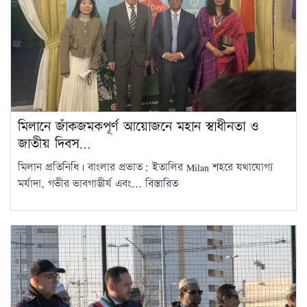
মিলানে জাঁকজমকপূর্ণ আয়োজনে মহান স্বাধীনতা ও
জাতীয় দিবস…
মিলান প্রতিনিধি | বাংলার প্রভাত: ইতালির Milan শহরে যথাযোগ্য
মর্যাদা, গভীর ভাবগাম্ভীর্য এবং...
বিস্তারিত