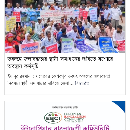
ঢাকার…
এলএনজি টার্মিনাল চালু, কমতে
পারে গ্যাস সংকট
7
চুরি করতে এসে ধরা, গৃহবধূর
কামড়ে চোরের আঙুল বিচ্ছিন্ন
8
ভবদহে জলাবদ্ধতার স্থায়ী সমাধানের দাবিতে যশোরে
জুলাই শহিদ পরিবার ও আহতদের
অবস্থান কর্মসূচি
জন্য ফ্ল্যাট নির্মাণকাজের উদ্বোধন
9
ইয়ানূর রহমান : যশোরের কেশবপুর ভবদহ অঞ্চলের জলাবদ্ধতা
সেপ্টেম্বরে
নিরসনে স্থায়ী সমাধানের দাবিতে জেলা...
বিস্তারিত
ফ্যাসিবাদবিরোধী আন্দোলনের সব
হত্যার স্বচ্ছ বিচার হবে: প্রধানমন্ত্রী
10
ছাত্রদল-শিবিরের সংঘর্ষে উত্তপ্ত
জগন্নাথ বিশ্ববিদ্যালয়, তদন্ত কমিটি
11
গঠন