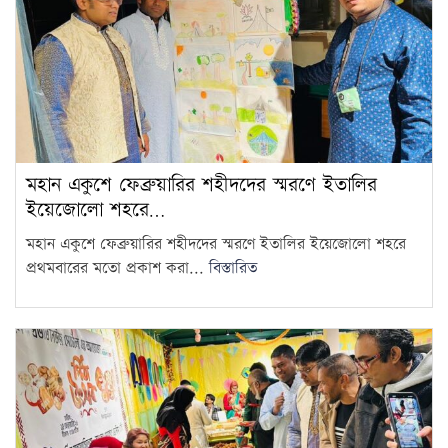
মহান একুশে ফেব্রুয়ারির শহীদদের স্মরণে ইতালির
ইয়েজোলো শহরে…
মহান একুশে ফেব্রুয়ারির শহীদদের স্মরণে ইতালির ইয়েজোলো শহরে
প্রথমবারের মতো প্রকাশ করা...
বিস্তারিত