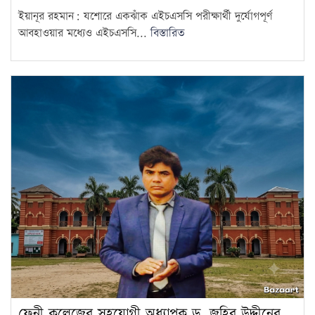
ইয়ানূর রহমান: যশোরে একঝাঁক এইচএসসি পরীক্ষার্থী দুর্যোগপূর্ণ
আবহাওয়ার মধ্যেও এইচএসসি...
বিস্তারিত
ফেনী কলেজের সহযোগী অধ্যাপক ড. জহির উদ্দীনের