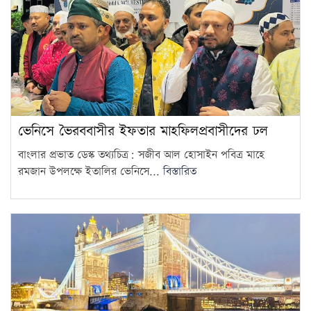
ভেনিসে ভৈরববাসীর ইফতার মাহফিলপ্রবাসীদের ঢল
বাংলার প্রভাত ডেস্ক তথ্যচিত্র: সজীব আল হোসাইন পবিত্র মাহে
রমজান উপলক্ষে ইতালির ভেনিসে...
বিস্তারিত