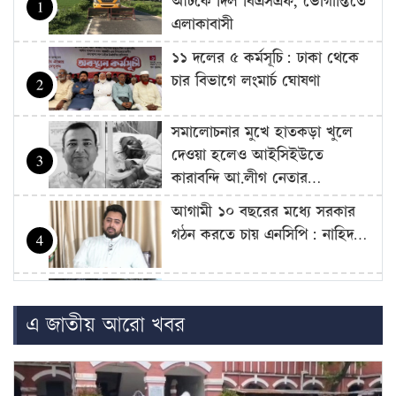
আটকে দিল বিএসএফ, ভোগান্তিতে
1
এলাকাবাসী
১১ দলের ৫ কর্মসূচি: ঢাকা থেকে
চার বিভাগে লংমার্চ ঘোষণা
2
সমালোচনার মুখে হাতকড়া খুলে
দেওয়া হলেও আইসিইউতে
3
কারাবন্দি আ.লীগ নেতার…
আগামী ১০ বছরের মধ্যে সরকার
গঠন করতে চায় এনসিপি: নাহিদ…
4
আজ থেকে সবার জন্য উন্মুক্ত
‘জুলাই গণঅভ্যুত্থান স্মৃতি জাদুঘর’
5
এ জাতীয় আরো খবর
শেখ হাসিনাকে গণমাধ্যমের সঙ্গে
সরাসরি কথা বলার সুযোগ দেওয়ায়
6