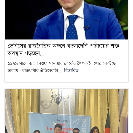
ভেনিসের রাজনৈতিক অঙ্গনে বাংলাদেশি পরিচয়ের শক্ত
অবস্থান গড়ছেন…
১৯৭৯ সালে জন্ম নেওয়া মনোয়ার ক্লার্কের শৈশব-কৈশোর কেটেছে
ঢাকায়। রাজধানীর ঐতিহ্যবাহী...
বিস্তারিত