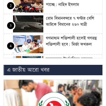
পাচ্ছে: নাহিদ ইসলাম
2
রোম বিমানবন্দরে ৭ ঘণ্টার বেশি
আটকে বিমানের ২৬০ যাত্রী
3
গণমাধ্যম শক্তিশালী হলেই গণতন্ত্র
শক্তিশালী হবে: মির্জা ফখরুল
4
দ্রব্যমূল্যের ঊর্ধ্বগতিতে মানুষের
জীবন দুর্বিষহ হয়ে উঠেছে: ডা.
5
এ জাতীয় আরো খবর
শফিকুর রহমান
ওষুধ কোম্পানির আনন্দ ভ্রমণে
গেছেন চিকিৎসকরা, হাসপাতালে
6
ভোগান্তিতে রোগীরা
হামের উপসর্গে আরও ৩ শিশুর