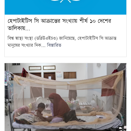
সমালোচনার মুখে হাতকড়া খুলে
হেপাটাইটিস সি আক্রান্তের সংখ্যায় শীর্ষ ১০ দেশের
দেওয়া হলেও আইসিইউতে
13
তালিকায়…
কারাবন্দি আ.লীগ নেতার…
বিশ্ব স্বাস্থ্য সংস্থা (ডব্লিউএইচও) জানিয়েছে, হেপাটাইটিস সি আক্রান্ত
আগামী ১০ বছরের মধ্যে সরকার
মানুষের সংখ্যার দিক...
বিস্তারিত
গঠন করতে চায় এনসিপি: নাহিদ…
14
আজ থেকে সবার জন্য উন্মুক্ত
‘জুলাই গণঅভ্যুত্থান স্মৃতি জাদুঘর’
15