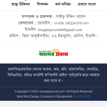
স্বাস্থ্য চিকিৎসা
শিক্ষাঙ্গন
অর্থ বাণিজ্য
প্রবাসে বাংলা
সম্পাদক ও প্রকাশক:
সাইফু উদ্দিন খালেদ
যোগাযোগ:
মোবাইল: ০০৩৯ ৩৫১১২৩৭০৩০
ইমেইল:banglarprovatbd@gmail.com
অফিস: ভিয়া আকুইলাইয়া, ২৩ ইয়জুলো, ভেনিস, ইতালি।
প্রকাশিত/প্রচারিত কোনো সংবাদ, তথ্য, ছবি, আলোকচিত্র, রেখাচিত্র,
ভিডিওচিত্র, অডিও কনটেন্ট কপিরাইট আইনে পূর্বানুমতি ছাড়া ব্যবহার
করা যাবে না।
Copyright © 2026 • banglarprovat.com • All Rights Reserved
Best Web Design Company In Bangladesh
Trust Soft BD