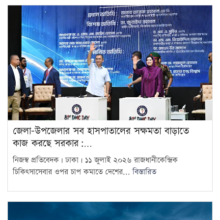
জেলা-উপজেলার সব হাসপাতালের সক্ষমতা বাড়াতে
কাজ করছে সরকার:…
নিজস্ব প্রতিবেদক | ঢাকা | ১১ জুলাই ২০২৬ রাজধানীকেন্দ্রিক
চিকিৎসাসেবার ওপর চাপ কমাতে দেশের...
বিস্তারিত