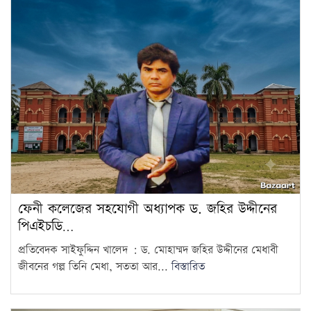
ফেনী কলেজের সহযোগী অধ্যাপক ড. জহির উদ্দীনের
পিএইচডি…
প্রতিবেদক সাইফুদ্দিন খালেদ : ড. মোহাম্মদ জহির উদ্দীনের মেধাবী
জীবনের গল্প তিনি মেধা, সততা আর...
বিস্তারিত