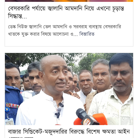
স্টেডিয়াম থেকে উড়ে যাওয়া বলে
বেসরকারি পর্যায়ে জ্বালানি আমদানি নিয়ে এখনো চূড়ান্ত
সড়কে দুর্ঘটনা উরুগুয়েতে
9
সিদ্ধান্ত…
ডেস্ক নিউজ জ্বালানি তেল আমদানি ও সরবরাহ ব্যবস্থায় বেসরকারি
বহিষ্কৃত গাজী নজরুল রাষ্ট্রপতি
খাতকে যুক্ত করার বিষয়ে আলোচনা ও...
বিস্তারিত
নির্বাচনে ভোট দিতে পারবেন:
10
শিশির মনির
চাঁদপুরে ঝটিকা সফরে স্বাস্থ্যমন্ত্রী,
সিভিল সার্জনকে বদলির নির্দেশ
11
সারাদেশে বৃষ্টি নিয়ে বড় দুঃসংবাদ
12
রাষ্ট্রপতি নির্বাচনে অংশ নেবে
জামায়াত
13
বাজার সিন্ডিকেট-মজুদদারির বিরুদ্ধে বিশেষ ক্ষমতা আইন
নেপালে চিকিৎসাকাজে গাঁজা বৈধ,