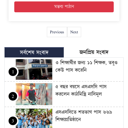
Previous
Next
জনপ্রিয় সংবাদ
সর্বশেষ সংবাদ
৩ শিক্ষার্থীর জন্য ১১ শিক্ষক, তবুও
কেউ পাস করেনি
1
৫ বছর বয়সে এসএসসি পাস
করলেন কাঠমিস্ত্রি নাসিমুল
2
এসএসসিতে শতভাগ পাস ৬৬৯
শিক্ষাপ্রতিষ্ঠানে
3