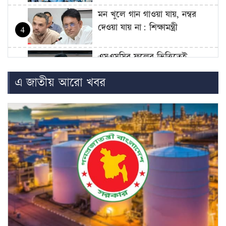
মন খুলে গান গাওয়া যায়, নম্বর
দেওয়া যায় না: শিক্ষামন্ত্রী
4
এসএসসির ফলের ভিত্তিতেই
একাদশে ভর্তি: শিক্ষামন্ত্রী
5
এ জাতীয় আরো খবর
এসএসসি ও সমমান পরীক্ষার ফল
প্রকাশ আজ
6
বুটেক্সে হামলার প্রতিবাদে ‘ছাত্র-
শিক্ষক সংহতি’ কর্মসূচি
7
জুলাই জাদুঘরের ভাস্কর্য ভেঙে
ফেলার আহ্বান রফিকুল ইসলাম
8
মাদানীর