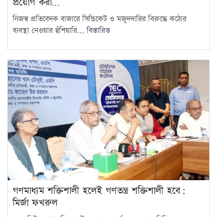
প্রয়োগ করা…
চাষ করতে পারবেন লাইসেন্সপ্রাপ্ত
14
নিজস্ব প্রতিবেদক বাজারে সিন্ডিকেট ও মজুদদারির বিরুদ্ধে কঠোর
কৃষকেরা
ব্যবস্থা নেওয়ার হুঁশিয়ারি...
বিস্তারিত
ফিতা কেটে বাঁশের সাঁকো উদ্বোধন
বিএনপি নেতার, সমালোচনার ঝড়
15
গণমাধ্যম শক্তিশালী হলেই গণতন্ত্র শক্তিশালী হবে:
মির্জা ফখরুল