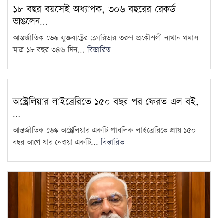
১৮ বছর বয়সেই অধ্যাপক, ৩০৬ বছরের রেকর্ড
ভবদহে জলাবদ্ধতার স্থায়ী সমাধানের
ভাঙলেন…
দাবিতে যশোরে অবস্থান কর্মসূচি
9
আন্তর্জাতিক ডেস্ক যুক্তরাষ্ট্রের ফ্লোরিডার তরুণ প্রকৌশলী নাথান থমাস
গাজীপুরে পরীক্ষায় অসদুপায়: ৩০
মাত্র ১৮ বছর ৩৪৬ দিন...
বিস্তারিত
শিক্ষার্থী বহিষ্কার
10
সরকারি দপ্তরে এআই ব্যবহারে যে
অস্ট্রেলিয়ার লাইব্রেরিতে ১৫০ বছর পর ফেরত এল বই,
নির্দেশনা মন্ত্রিপরিষদ বিভাগের
11
…
আন্তর্জাতিক ডেস্ক অস্ট্রেলিয়ার একটি পাবলিক লাইব্রেরিতে প্রায় ১৫০
আজ থেকে শুরু হচ্ছে কাঁচামরিচ
বছর আগে ধার নেওয়া একটি...
বিস্তারিত
আমদানি
12
প্রাথমিকে ১৪ হাজার শিক্ষক
যোগদানের সময় জানাল মন্ত্রণালয়
13
দেশের প্রতিটি জরাজীর্ণ স্টেডিয়াম