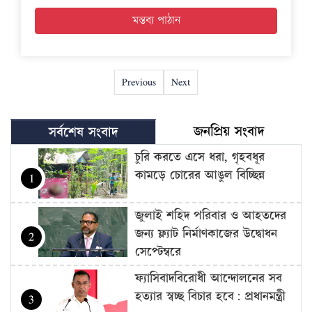
Previous
Next
জনপ্রিয় সংবাদ
সর্বশেষ সংবাদ
চুরি করতে এসে ধরা, গৃহবধূর
কামড়ে চোরের আঙুল বিচ্ছিন্ন
1
জুলাই শহিদ পরিবার ও আহতদের
জন্য ফ্ল্যাট নির্মাণকাজের উদ্বোধন
2
সেপ্টেম্বরে
ফ্যাসিবাদবিরোধী আন্দোলনের সব
হত্যার স্বচ্ছ বিচার হবে: প্রধানমন্ত্রী
3