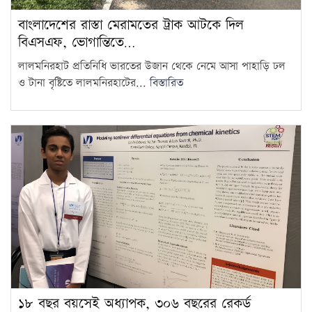
জুলাই শহিদ পরিবার ও আহতদের
বাংলাদেশের রাস্তা মেরামতের ট্রাক আটকে দিল
জন্য ফ্ল্যাট নির্মাণকাজের উদ্বোধন
9
বিএসএফ, ভোগান্তিতে…
সেপ্টেম্বরে
লালমনিরহাট প্রতিনিধি ভারতের উজান থেকে নেমে আসা পাহাড়ি ঢল
ফ্যাসিবাদবিরোধী আন্দোলনের সব
ও টানা বৃষ্টিতে লালমনিরহাটের...
বিস্তারিত
হত্যার স্বচ্ছ বিচার হবে: প্রধানমন্ত্রী
10
ছাত্রদল-শিবিরের সংঘর্ষে উত্তপ্ত
জগন্নাথ বিশ্ববিদ্যালয়, তদন্ত কমিটি
11
গঠন
চট্টগ্রাম বোর্ডের স্থগিত হওয়া
এইচএসসি পরীক্ষার নতুন সময়সূচি
12
প্রকাশ
১৮ বছর বয়সেই অধ্যাপক, ৩০৬
বছরের রেকর্ড ভাঙলেন তিনি
13
১৮ বছর বয়সেই অধ্যাপক, ৩০৬ বছরের রেকর্ড