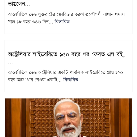
ভাঙলেন…
জুলাইকে ভুলিয়ে দেওয়ার সংগ্রাম
শুরু হয়েছে: জামায়াত আমির
14
আন্তর্জাতিক ডেস্ক যুক্তরাষ্ট্রের ফ্লোরিডার তরুণ প্রকৌশলী নাথান থমাস
মাত্র ১৮ বছর ৩৪৬ দিন...
বিস্তারিত
৫ আগস্ট ঘিরে দেশজুড়ে কঠোর
নিরাপত্তা ব্যবস্থা
15
অস্ট্রেলিয়ার লাইব্রেরিতে ১৫০ বছর পর ফেরত এল বই,
…
আন্তর্জাতিক ডেস্ক অস্ট্রেলিয়ার একটি পাবলিক লাইব্রেরিতে প্রায় ১৫০
বছর আগে ধার নেওয়া একটি...
বিস্তারিত