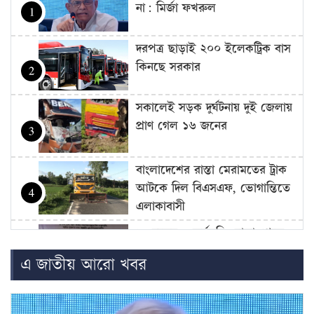
না: মির্জা ফখরুল
1
দরপত্র ছাড়াই ২০০ ইলেকট্রিক বাস
কিনছে সরকার
2
সকালেই সড়ক দুর্ঘটনায় দুই জেলায়
প্রাণ গেল ১৬ জনের
3
বাংলাদেশের রাস্তা মেরামতের ট্রাক
আটকে দিল বিএসএফ, ভোগান্তিতে
4
এলাকাবাসী
১১ দলের ৫ কর্মসূচি: ঢাকা থেকে
চার বিভাগে লংমার্চ ঘোষণা
5
এ জাতীয় আরো খবর
সমালোচনার মুখে হাতকড়া খুলে
দেওয়া হলেও আইসিইউতে