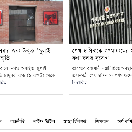
র জন্য উন্মুক্ত ‘জুলাই
শেখ হাসিনাকে গণমাধ্যমের স
 স্মৃতি…
কথা বলার সুযোগ…
বাংলা নগরে অবস্থিত ‘জুলাই
ভারতের রাজধানী নয়াদিল্লিতে অবস্
্মৃতি জাদুঘর’ আজ (৬ আগস্ট) থেকে
প্রধানমন্ত্রী শেখ হাসিনাকে গণমাধ্যমের
ারিত
বিস্তারিত
ন
রাজনীতি
লাইফ স্টাইল
স্বাস্থ্য চিকিৎসা
শিক্ষাঙ্গন
অর্থ বাণি