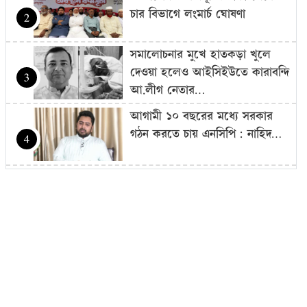
চার বিভাগে লংমার্চ ঘোষণা
2
সমালোচনার মুখে হাতকড়া খুলে
দেওয়া হলেও আইসিইউতে কারাবন্দি
3
আ.লীগ নেতার…
আগামী ১০ বছরের মধ্যে সরকার
গঠন করতে চায় এনসিপি: নাহিদ…
4
আজ থেকে সবার জন্য উন্মুক্ত
‘জুলাই গণঅভ্যুত্থান স্মৃতি জাদুঘর’
5
শেখ হাসিনাকে গণমাধ্যমের সঙ্গে
সরাসরি কথা বলার সুযোগ দেওয়ায়
6
ঢাকার…
এলএনজি টার্মিনাল চালু, কমতে