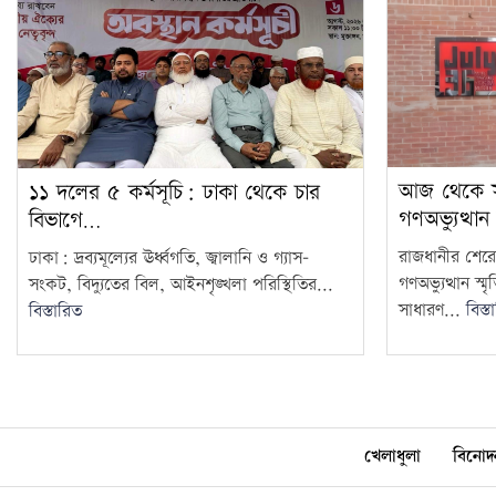
আজ থেকে সবা
১১ দলের ৫ কর্মসূচি: ঢাকা থেকে চার
গণঅভ্যুত্থান
বিভাগে…
রাজধানীর শেরে
ঢাকা: দ্রব্যমূল্যের ঊর্ধ্বগতি, জ্বালানি ও গ্যাস–
গণঅভ্যুত্থান স
সংকট, বিদ্যুতের বিল, আইনশৃঙ্খলা পরিস্থিতির...
সাধারণ...
বিস্ত
বিস্তারিত
খেলাধুলা
বিনোদ