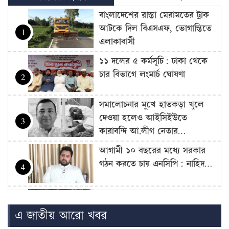
বাংলাদেশের রাস্তা মেরামতের ট্রাক
আটকে দিল বিএসএফ, ভোগান্তিতে
1
এলাকাবাসী
১১ দলের ৫ কর্মসূচি: ঢাকা থেকে
চার বিভাগে লংমার্চ ঘোষণা
2
সমালোচনার মুখে হাতকড়া খুলে
দেওয়া হলেও আইসিইউতে
3
কারাবন্দি আ.লীগ নেতার…
আগামী ১০ বছরের মধ্যে সরকার
গঠন করতে চায় এনসিপি: নাহিদ…
4
আজ থেকে সবার জন্য উন্মুক্ত
‘জুলাই গণঅভ্যুত্থান স্মৃতি জাদুঘর’
5
এ জাতীয় আরো খবর