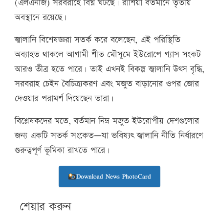
(এলএনজি) সরবরাহে বিঘ্ন ঘটছে। রাশিয়া বর্তমানে তৃতীয়
অবস্থানে রয়েছে।
জ্বালানি বিশেষজ্ঞরা সতর্ক করে বলেছেন, এই পরিস্থিতি
অব্যাহত থাকলে আগামী শীত মৌসুমে ইউরোপে গ্যাস সংকট
আরও তীব্র হতে পারে। তাই এখনই বিকল্প জ্বালানি উৎস বৃদ্ধি,
সরবরাহ চেইন বৈচিত্র্যকরণ এবং মজুত বাড়ানোর ওপর জোর
দেওয়ার পরামর্শ দিয়েছেন তারা।
বিশ্লেষকদের মতে, বর্তমান নিম্ন মজুত ইউরোপীয় দেশগুলোর
জন্য একটি সতর্ক সংকেত—যা ভবিষ্যৎ জ্বালানি নীতি নির্ধারণে
গুরুত্বপূর্ণ ভূমিকা রাখতে পারে।
Download News PhotoCard
শেয়ার করুন