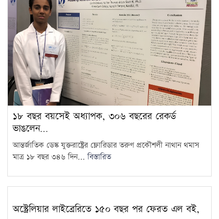
ছাত্রদল-শিবিরের সংঘর্ষে উত্তপ্ত
জগন্নাথ বিশ্ববিদ্যালয়, তদন্ত কমিটি
11
গঠন
চট্টগ্রাম বোর্ডের স্থগিত হওয়া
এইচএসসি পরীক্ষার নতুন সময়সূচি
12
প্রকাশ
১৮ বছর বয়সেই অধ্যাপক, ৩০৬
বছরের রেকর্ড ভাঙলেন তিনি
13
১৮ বছর বয়সেই অধ্যাপক, ৩০৬ বছরের রেকর্ড
ভাঙলেন…
জুলাইকে ভুলিয়ে দেওয়ার সংগ্রাম
শুরু হয়েছে: জামায়াত আমির
14
আন্তর্জাতিক ডেস্ক যুক্তরাষ্ট্রের ফ্লোরিডার তরুণ প্রকৌশলী নাথান থমাস
মাত্র ১৮ বছর ৩৪৬ দিন...
বিস্তারিত
৫ আগস্ট ঘিরে দেশজুড়ে কঠোর
নিরাপত্তা ব্যবস্থা
15
অস্ট্রেলিয়ার লাইব্রেরিতে ১৫০ বছর পর ফেরত এল বই,