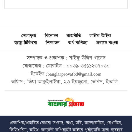
খেলাধুলা
বিনোদন
রাজনীতি
লাইফ স্টাইল
স্বাস্থ্য চিকিৎসা
শিক্ষাঙ্গন
অর্থ বাণিজ্য
প্রবাসে বাংলা
সম্পাদক ও প্রকাশক:
সাইফু উদ্দিন খালেদ
যোগাযোগ:
মোবাইল: ০০৩৯ ৩৫১১২৩৭০৩০
ইমেইল:banglarprovatbd@gmail.com
অফিস: ভিয়া আকুইলাইয়া, ২৩ ইয়জুলো, ভেনিস, ইতালি।
প্রকাশিত/প্রচারিত কোনো সংবাদ, তথ্য, ছবি, আলোকচিত্র, রেখাচিত্র,
ভিডিওচিত্র, অডিও কনটেন্ট কপিরাইট আইনে পূর্বানুমতি ছাড়া ব্যবহার