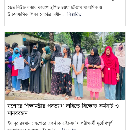
জুলাইকে ভুলিয়ে দেওয়ার সংগ্রাম
ডেস্ক নিউজ বন্যার কারণে স্থগিত হওয়া চট্টগ্রাম মাধ্যমিক ও
শুরু হয়েছে: জামায়াত আমির
14
উচ্চমাধ্যমিক শিক্ষা বোর্ডের অধীন...
বিস্তারিত
৫ আগস্ট ঘিরে দেশজুড়ে কঠোর
নিরাপত্তা ব্যবস্থা
15
যশোরে শিক্ষামন্ত্রীর পদত্যাগ দাবিতে বিক্ষোভ কর্মসূচি ও
মানববন্ধন
ইয়ানূর রহমান: যশোরে একঝাঁক এইচএসসি পরীক্ষার্থী দুর্যোগপূর্ণ