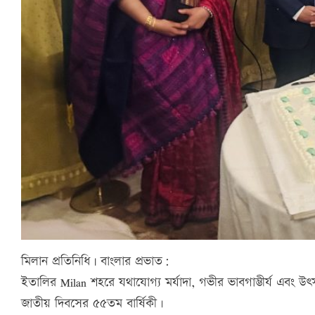
মিলান প্রতিনিধি | বাংলার প্রভাত:
ইতালির Milan শহরে যথাযোগ্য মর্যাদা, গভীর ভাবগাম্ভীর্য এবং 
জাতীয় দিবসের ৫৫তম বার্ষিকী।