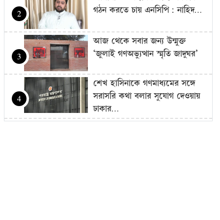
গঠন করতে চায় এনসিপি: নাহিদ…
2
আজ থেকে সবার জন্য উন্মুক্ত
‘জুলাই গণঅভ্যুত্থান স্মৃতি জাদুঘর’
3
শেখ হাসিনাকে গণমাধ্যমের সঙ্গে
সরাসরি কথা বলার সুযোগ দেওয়ায়
4
ঢাকার…
এলএনজি টার্মিনাল চালু, কমতে
পারে গ্যাস সংকট
5
চুরি করতে এসে ধরা, গৃহবধূর
কামড়ে চোরের আঙুল বিচ্ছিন্ন
6
জুলাই শহিদ পরিবার ও আহতদের