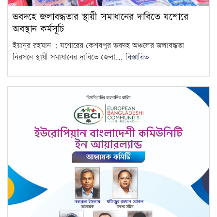
8
ভবদহে জলাবদ্ধতার স্থায়ী সমাধানের দাবিতে যশোরে
রোম বিমানবন্দরে ৭ ঘণ্টার বেশি
অবস্থান কর্মসূচি
আটকে বিমানের ২৬০ যাত্রী
9
ইয়ানূর রহমান : যশোরের কেশবপুর ভবদহ অঞ্চলের জলাবদ্ধতা
নিরসনে স্থায়ী সমাধানের দাবিতে জেলা...
বিস্তারিত
গণমাধ্যম শক্তিশালী হলেই গণতন্ত্র
শক্তিশালী হবে: মির্জা ফখরুল
10
দ্রব্যমূল্যের ঊর্ধ্বগতিতে মানুষের
জীবন দুর্বিষহ হয়ে উঠেছে: ডা.
11
শফিকুর রহমান
ওষুধ কোম্পানির আনন্দ ভ্রমণে
গেছেন চিকিৎসকরা, হাসপাতালে
12
ভোগান্তিতে রোগীরা
হামের উপসর্গে আরও ৩ শিশুর
মৃত্যু
13