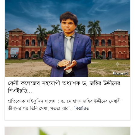
ফেনী কলেজের সহযোগী অধ্যাপক ড. জহির উদ্দীনের
পিএইচডি…
প্রতিবেদক সাইফুদ্দিন খালেদ : ড. মোহাম্মদ জহির উদ্দীনের মেধাবী
জীবনের গল্প তিনি মেধা, সততা আর...
বিস্তারিত