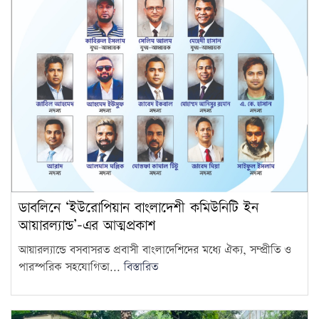
আওয়ামী লীগের সঙ্গে গণতন্ত্র যায়
না: মির্জা ফখরুল
14
দরপত্র ছাড়াই ২০০ ইলেকট্রিক বাস
কিনছে সরকার
15
ডাবলিনে ‘ইউরোপিয়ান বাংলাদেশী কমিউনিটি ইন
আয়ারল্যান্ড’-এর আত্মপ্রকাশ
আয়ারল্যান্ডে বসবাসরত প্রবাসী বাংলাদেশিদের মধ্যে ঐক্য, সম্প্রীতি ও
পারস্পরিক সহযোগিতা...
বিস্তারিত