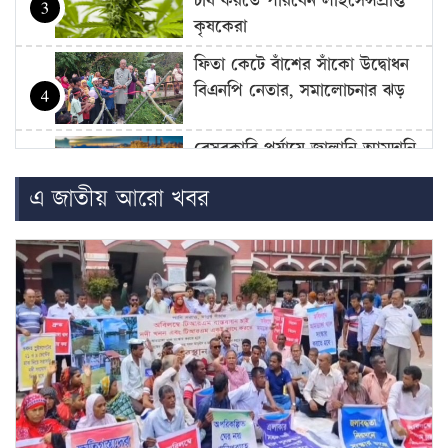
চাষ করতে পারবেন লাইসেন্সপ্রাপ্ত
3
কৃষকেরা
ফিতা কেটে বাঁশের সাঁকো উদ্বোধন
বিএনপি নেতার, সমালোচনার ঝড়
4
বেসরকারি পর্যায়ে জ্বালানি আমদানি
নিয়ে এখনো চূড়ান্ত সিদ্ধান্ত হয়নি:
5
এ জাতীয় আরো খবর
জ্বালানি…
উদ্বোধনের আগেই জুলাই জাদুঘর
থেকে বহু কিছু সরিয়েছে বিএনপি,
6
অভিযোগ…
বাজার সিন্ডিকেট-মজুদদারির বিরুদ্ধে
বিশেষ ক্ষমতা আইন প্রয়োগ করা
7
হবে: আইনমন্ত্রী
বিএনপি হয়তো ভারতকে ভয়
পাচ্ছে: নাহিদ ইসলাম