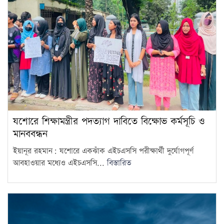
যশোরে শিক্ষামন্ত্রীর পদত্যাগ দাবিতে বিক্ষোভ কর্মসূচি ও
মানববন্ধন
ইয়ানূর রহমান: যশোরে একঝাঁক এইচএসসি পরীক্ষার্থী দুর্যোগপূর্ণ
আবহাওয়ার মধ্যেও এইচএসসি...
বিস্তারিত