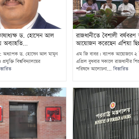
কোষাধ্যক্ষ ড. হোসেন আল
রাজধানীতে বৈশালী বর্ষবরণ 
ছায় অব্যাহতি…
আয়োজন করেছেন এশিয়া ছিন
 : অধ্যাপক ড. হোসেন আল মামুন
এম জি বাবর। ব্যাপক আয়োজনে ২ 
্রযুক্তি বিশ্ববিদ্যালয়ের
এপ্রিল বুধবার সকালে রাজধানীর শিশ
স্তারিত
পরিষদে আলোচনা...
বিস্তারিত