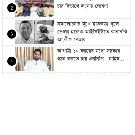
চার বিভাগে লংমার্চ ঘোষণা
2
সমালোচনার মুখে হাতকড়া খুলে
দেওয়া হলেও আইসিইউতে কারাবন্দি
3
আ.লীগ নেতার…
আগামী ১০ বছরের মধ্যে সরকার
গঠন করতে চায় এনসিপি: নাহিদ…
4
আজ থেকে সবার জন্য উন্মুক্ত
‘জুলাই গণঅভ্যুত্থান স্মৃতি জাদুঘর’
5
শেখ হাসিনাকে গণমাধ্যমের সঙ্গে
সরাসরি কথা বলার সুযোগ দেওয়ায়
6
ঢাকার…
এলএনজি টার্মিনাল চালু, কমতে