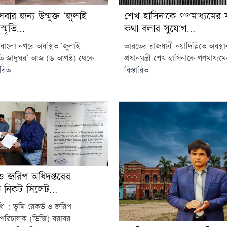
র জন্য উন্মুক্ত ‘জুলাই
শেখ হাসিনাকে গণমাধ্যমের স
 স্মৃতি…
কথা বলার সুযোগ…
বাংলা নগরে অবস্থিত ‘জুলাই
ভারতের রাজধানী নয়াদিল্লিতে অবস্
্মৃতি জাদুঘর’ আজ (৬ আগস্ট) থেকে
প্রধানমন্ত্রী শেখ হাসিনাকে গণমাধ্যমের
ারিত
বিস্তারিত
 ও জরিপ অধিদপ্তরের
ক নিকট সিলেট…
ধি : ‎ভূমি রেকর্ড ও জরিপ
াপরিচালক (ডিজি) বরাবর