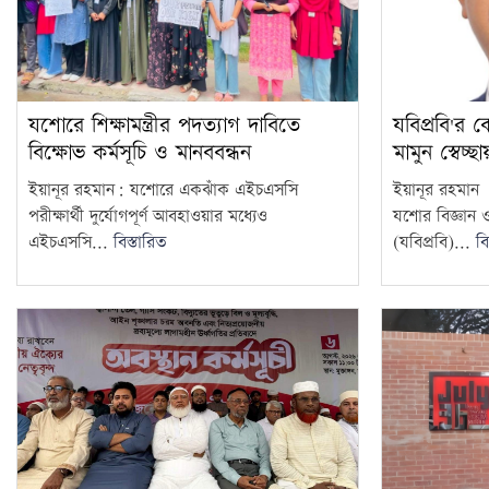
যশোরে শিক্ষামন্ত্রীর পদত্যাগ দাবিতে
যবিপ্রবি'র 
বিক্ষোভ কর্মসূচি ও মানববন্ধন
মামুন স্বেচ্
ইয়ানূর রহমান: যশোরে একঝাঁক এইচএসসি
ইয়ানূর রহমান
পরীক্ষার্থী দুর্যোগপূর্ণ আবহাওয়ার মধ্যেও
যশোর বিজ্ঞান ও প
এইচএসসি...
বিস্তারিত
(যবিপ্রবি)...
বি