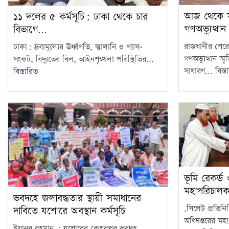
আজ থেকে সবা
১১ দলের ৫ কর্মসূচি: ঢাকা থেকে চার
গণঅভ্যুত্থান
বিভাগে…
রাজধানীর শেরে
ঢাকা: দ্রব্যমূল্যের ঊর্ধ্বগতি, জ্বালানি ও গ্যাস–
গণঅভ্যুত্থান স
সংকট, বিদ্যুতের বিল, আইনশৃঙ্খলা পরিস্থিতির...
সাধারণ...
বিস্ত
বিস্তারিত
ভূমি রেকর্ড
মহাপরিচাল
ভবদহে জলাবদ্ধতার স্থায়ী সমাধানের
,সিলেট প্রতিনি
দাবিতে যশোরে অবস্থান কর্মসূচি
অধিদপ্তরের মহ
ইয়ানূর রহমান : যশোরের কেশবপুর ভবদহ