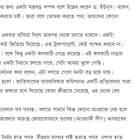
দের জন্য একটা মস্তবড় সম্পদ বলে উল্লেখ করেন ড. ইউনূস। বলেন,
ই করতে চাই। তারা বলে তোমরা করতে পার, আমাদের কোনো
েব। একবার বানিয়ে দিলে তারপর থেকে চলতে থাকবে। একটা
কেউ জিতিয়ে দিয়েছে। এত ট্রান্সপারেন্ট, কেউ সন্দেহ করবে না।
ে। বলে কিছু একটা কলকাঠি নেড়ে করেছে। এই কলকাঠি নাড়ার
শ একটা নিয়মে চলতে পারে, সেটা আমরা ভুলে গেছি।
সমর্থনের কথা বলেন, এটা বলতে গেলে মনটা বড় হয়ে যায়।
শিত হলো। জাতিসংঘের মানবাধিকার কমিশনের একটি প্রতিবেদনে সারা
ে অক্ষরে বলে দিয়েছে কোথা কীভাবে মেরেছে, এর থেকে বের
তিবেদনে সব সমাপ্ত। বলতে পারবে কিন্তু কোনো আওয়াজ বের হবে
প্রতিবেদনে অত্যন্ত জোরালোভাবে তাদের (আওয়ামী লীগ) অপরাধের
র্মম হতে পারে, বীভৎস দৃশ্যের সৃষ্টি করতে পারে, নৃশংস হতে