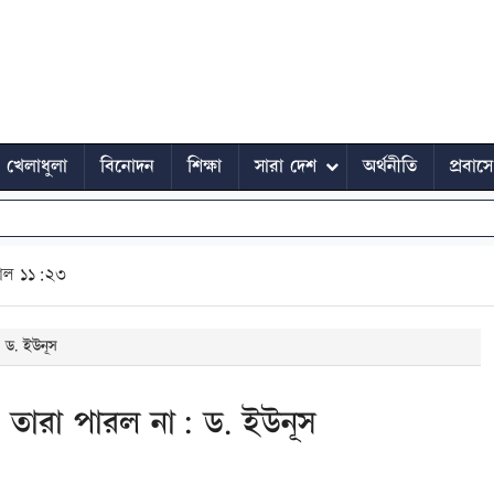
খেলাধুলা
বিনোদন
শিক্ষা
সারা দেশ
অর্থনীতি
প্রবাস
াল ১১:২৩
: ড. ইউনূস
েও তারা পারল না: ড. ইউনূস