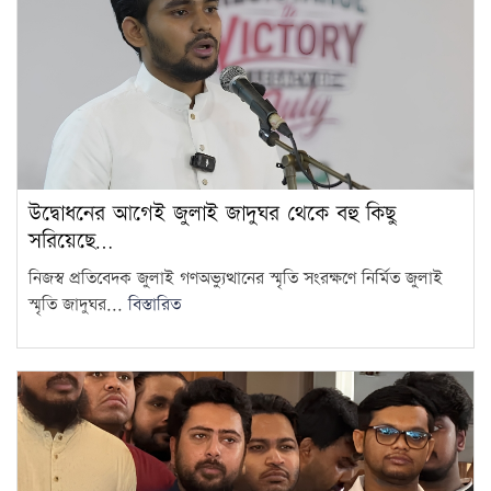
দ্রব্যমূল্যের ঊর্ধ্বগতিতে মানুষের
জীবন দুর্বিষহ হয়ে উঠেছে: ডা.
7
শফিকুর রহমান
ওষুধ কোম্পানির আনন্দ ভ্রমণে
গেছেন চিকিৎসকরা, হাসপাতালে
8
ভোগান্তিতে রোগীরা
উদ্বোধনের আগেই জুলাই জাদুঘর থেকে বহু কিছু
হামের উপসর্গে আরও ৩ শিশুর
সরিয়েছে…
মৃত্যু
9
নিজস্ব প্রতিবেদক জুলাই গণঅভ্যুত্থানের স্মৃতি সংরক্ষণে নির্মিত জুলাই
স্মৃতি জাদুঘর...
বিস্তারিত
আওয়ামী লীগের সঙ্গে গণতন্ত্র যায়
না: মির্জা ফখরুল
10
দরপত্র ছাড়াই ২০০ ইলেকট্রিক বাস
কিনছে সরকার
11