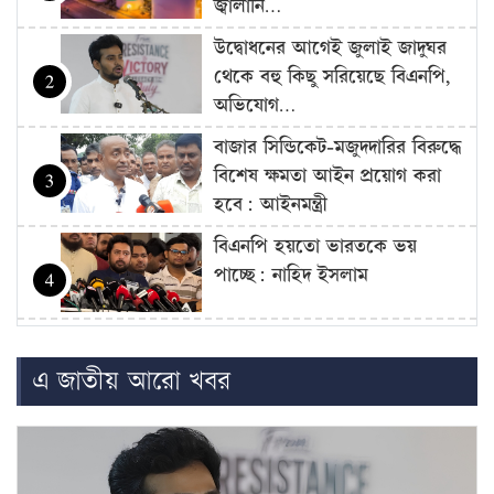
জ্বালানি…
উদ্বোধনের আগেই জুলাই জাদুঘর
থেকে বহু কিছু সরিয়েছে বিএনপি,
2
অভিযোগ…
বাজার সিন্ডিকেট-মজুদদারির বিরুদ্ধে
বিশেষ ক্ষমতা আইন প্রয়োগ করা
3
হবে: আইনমন্ত্রী
বিএনপি হয়তো ভারতকে ভয়
পাচ্ছে: নাহিদ ইসলাম
4
রোম বিমানবন্দরে ৭ ঘণ্টার বেশি
আটকে বিমানের ২৬০ যাত্রী
5
এ জাতীয় আরো খবর
গণমাধ্যম শক্তিশালী হলেই গণতন্ত্র
শক্তিশালী হবে: মির্জা ফখরুল
6