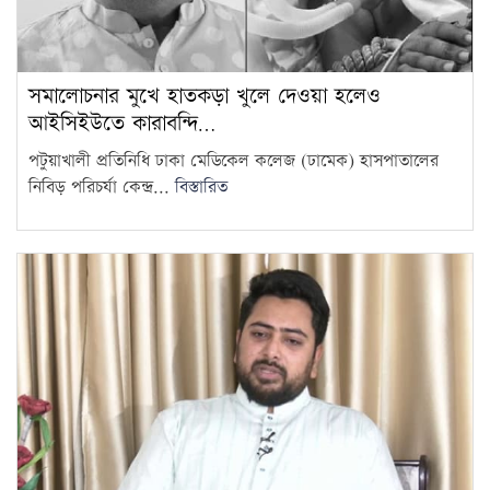
সমালোচনার মুখে হাতকড়া খুলে দেওয়া হলেও
আইসিইউতে কারাবন্দি…
পটুয়াখালী প্রতিনিধি ঢাকা মেডিকেল কলেজ (ঢামেক) হাসপাতালের
নিবিড় পরিচর্যা কেন্দ্র...
বিস্তারিত