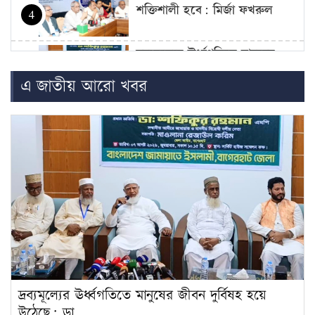
শক্তিশালী হবে: মির্জা ফখরুল
4
দ্রব্যমূল্যের ঊর্ধ্বগতিতে মানুষের
জীবন দুর্বিষহ হয়ে উঠেছে: ডা.
5
এ জাতীয় আরো খবর
শফিকুর রহমান
ওষুধ কোম্পানির আনন্দ ভ্রমণে
গেছেন চিকিৎসকরা, হাসপাতালে
6
ভোগান্তিতে রোগীরা
হামের উপসর্গে আরও ৩ শিশুর
মৃত্যু
7
আওয়ামী লীগের সঙ্গে গণতন্ত্র যায়
না: মির্জা ফখরুল
8
দ্রব্যমূল্যের ঊর্ধ্বগতিতে মানুষের জীবন দুর্বিষহ হয়ে
দরপত্র ছাড়াই ২০০ ইলেকট্রিক বাস
উঠেছে: ডা.…