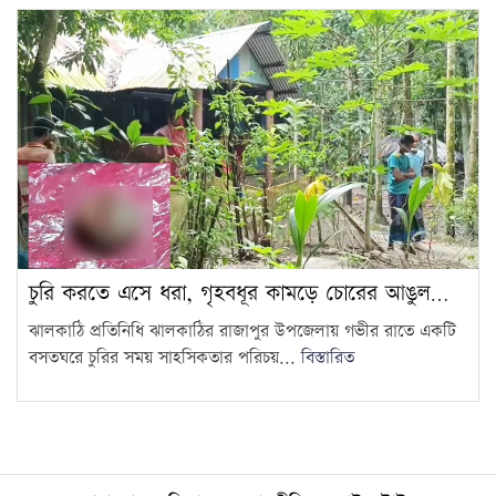
চুরি করতে এসে ধরা, গৃহবধূর কামড়ে চোরের আঙুল…
ঝালকাঠি প্রতিনিধি ঝালকাঠির রাজাপুর উপজেলায় গভীর রাতে একটি
বসতঘরে চুরির সময় সাহসিকতার পরিচয়...
বিস্তারিত