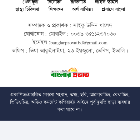
খেলাধুলা
বিনোদন
রাজনীতি
লাইফ স্টাইল
স্বাস্থ্য চিকিৎসা
শিক্ষাঙ্গন
অর্থ বাণিজ্য
প্রবাসে বাংলা
সম্পাদক ও প্রকাশক:
সাইফু উদ্দিন খালেদ
যোগাযোগ:
মোবাইল: ০০৩৯ ৩৫১১২৩৭০৩০
ইমেইল:banglarprovatbd@gmail.com
অফিস: ভিয়া আকুইলাইয়া, ২৩ ইয়জুলো, ভেনিস, ইতালি।
প্রকাশিত/প্রচারিত কোনো সংবাদ, তথ্য, ছবি, আলোকচিত্র, রেখাচিত্র,
ভিডিওচিত্র, অডিও কনটেন্ট কপিরাইট আইনে পূর্বানুমতি ছাড়া ব্যবহার
করা যাবে না।
Copyright © 2026 • banglarprovat.com • All Rights Reserved
Best Web Design Company In Bangladesh
Trust Soft BD