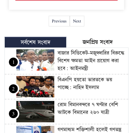
Previous
Next
জনপ্রিয় সংবাদ
সর্বশেষ সংবাদ
বাজার সিন্ডিকেট-মজুদদারির বিরুদ্ধে
বিশেষ ক্ষমতা আইন প্রয়োগ করা
1
হবে: আইনমন্ত্রী
বিএনপি হয়তো ভারতকে ভয়
পাচ্ছে: নাহিদ ইসলাম
2
রোম বিমানবন্দরে ৭ ঘণ্টার বেশি
আটকে বিমানের ২৬০ যাত্রী
3
গণমাধ্যম শক্তিশালী হলেই গণতন্ত্র