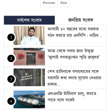
Previous
Next
জনপ্রিয় সংবাদ
সর্বশেষ সংবাদ
আগামী ১০ বছরের মধ্যে সরকার
গঠন করতে চায় এনসিপি: নাহিদ…
1
আজ থেকে সবার জন্য উন্মুক্ত
‘জুলাই গণঅভ্যুত্থান স্মৃতি জাদুঘর’
2
শেখ হাসিনাকে গণমাধ্যমের সঙ্গে
সরাসরি কথা বলার সুযোগ দেওয়ায়
3
ঢাকার…
এলএনজি টার্মিনাল চালু, কমতে
পারে গ্যাস সংকট
4