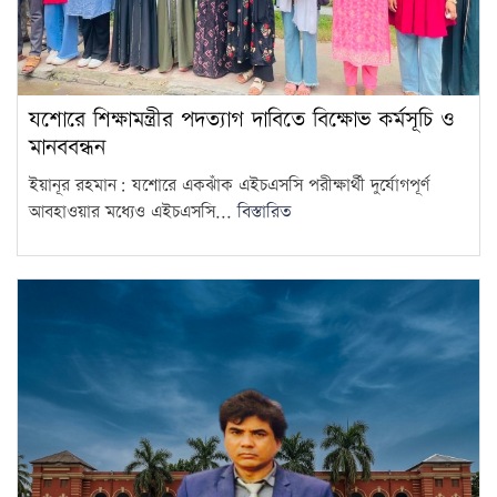
যশোরে শিক্ষামন্ত্রীর পদত্যাগ দাবিতে বিক্ষোভ কর্মসূচি ও
মানববন্ধন
ইয়ানূর রহমান: যশোরে একঝাঁক এইচএসসি পরীক্ষার্থী দুর্যোগপূর্ণ
আবহাওয়ার মধ্যেও এইচএসসি...
বিস্তারিত