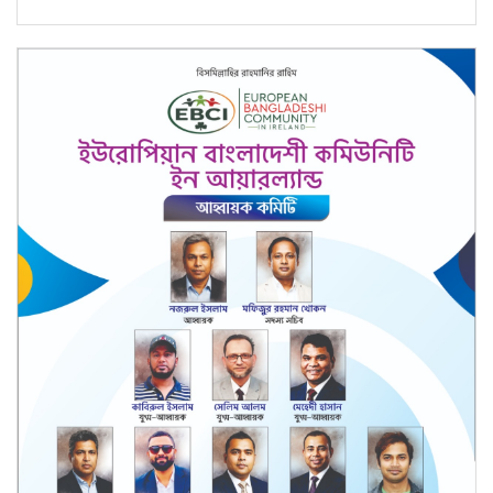
১৮ বছর বয়সেই অধ্যাপক, ৩০৬
বছরের রেকর্ড ভাঙলেন তিনি
10
জুলাইকে ভুলিয়ে দেওয়ার সংগ্রাম
শুরু হয়েছে: জামায়াত আমির
11
৫ আগস্ট ঘিরে দেশজুড়ে কঠোর
নিরাপত্তা ব্যবস্থা
12
ভবদহে জলাবদ্ধতার স্থায়ী সমাধানের
দাবিতে যশোরে অবস্থান কর্মসূচি
13
গাজীপুরে পরীক্ষায় অসদুপায়: ৩০
শিক্ষার্থী বহিষ্কার
14
সরকারি দপ্তরে এআই ব্যবহারে যে