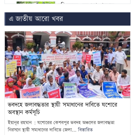
চুরি করতে এসে ধরা, গৃহবধূর
কামড়ে চোরের আঙুল বিচ্ছিন্ন
5
এ জাতীয় আরো খবর
জুলাই শহিদ পরিবার ও আহতদের
জন্য ফ্ল্যাট নির্মাণকাজের উদ্বোধন
6
সেপ্টেম্বরে
ফ্যাসিবাদবিরোধী আন্দোলনের সব
হত্যার স্বচ্ছ বিচার হবে: প্রধানমন্ত্রী
7
ছাত্রদল-শিবিরের সংঘর্ষে উত্তপ্ত
জগন্নাথ বিশ্ববিদ্যালয়, তদন্ত কমিটি
8
গঠন
ভবদহে জলাবদ্ধতার স্থায়ী সমাধানের দাবিতে যশোরে
চট্টগ্রাম বোর্ডের স্থগিত হওয়া
অবস্থান কর্মসূচি
এইচএসসি পরীক্ষার নতুন সময়সূচি
9
ইয়ানূর রহমান : যশোরের কেশবপুর ভবদহ অঞ্চলের জলাবদ্ধতা
প্রকাশ
নিরসনে স্থায়ী সমাধানের দাবিতে জেলা...
বিস্তারিত