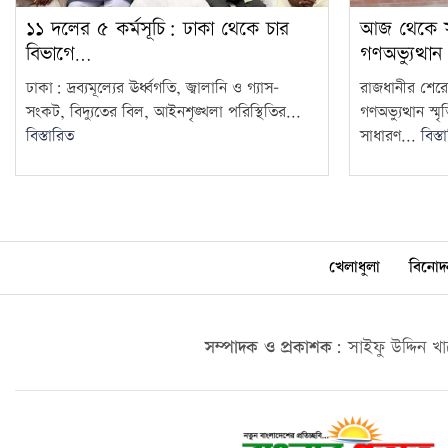
আজ থেকে সবা
১১ দলের ৫ কর্মসূচি: ঢাকা থেকে চার
গণঅভ্যুত্থান
বিভাগে…
রাজধানীর শেরে
ঢাকা: দ্রব্যমূল্যের ঊর্ধ্বগতি, জ্বালানি ও গ্যাস–
গণঅভ্যুত্থান স
সংকট, বিদ্যুতের বিল, আইনশৃঙ্খলা পরিস্থিতির...
সাধারণ...
বিস্ত
বিস্তারিত
খেলাধুলা
বিনোদ
সম্পাদক ও প্রকাশক:
সাইফু উদ্দিন খ