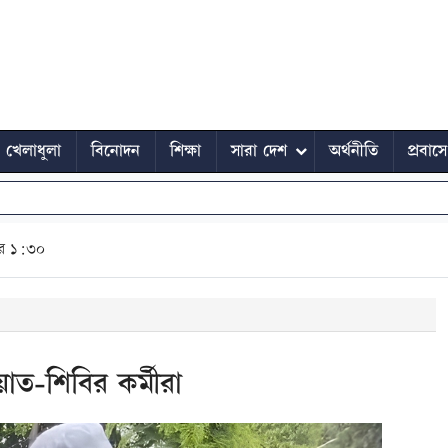
খেলাধুলা
বিনোদন
শিক্ষা
সারা দেশ
অর্থনীতি
প্রবাস
ুর ১:৩০
াত-শিবির কর্মীরা