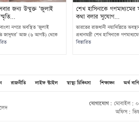
র জন্য উন্মুক্ত ‘জুলাই
শেখ হাসিনাকে গণমাধ্যমের স
 স্মৃতি…
কথা বলার সুযোগ…
বাংলা নগরে অবস্থিত ‘জুলাই
ভারতের রাজধানী নয়াদিল্লিতে অবস্
্মৃতি জাদুঘর’ আজ (৬ আগস্ট) থেকে
প্রধানমন্ত্রী শেখ হাসিনাকে গণমাধ্যমের
ারিত
বিস্তারিত
ন
রাজনীতি
লাইফ স্টাইল
স্বাস্থ্য চিকিৎসা
শিক্ষাঙ্গন
অর্থ বাণি
যোগাযোগ:
মোবাইল: ০০
ালেদ
অফিস: ভিয়