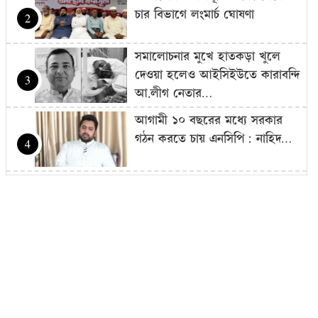
চার বিভাগে লংমার্চ ঘোষণা
2
সমালোচনার মুখে হাতকড়া খুলে
দেওয়া হলেও আইসিইউতে কারাবন্দি
3
আ.লীগ নেতার…
আগামী ১০ বছরের মধ্যে সরকার
গঠন করতে চায় এনসিপি: নাহিদ…
4
আজ থেকে সবার জন্য উন্মুক্ত
‘জুলাই গণঅভ্যুত্থান স্মৃতি জাদুঘর’
5
শেখ হাসিনাকে গণমাধ্যমের সঙ্গে
সরাসরি কথা বলার সুযোগ দেওয়ায়
6
ঢাকার…
এলএনজি টার্মিনাল চালু, কমতে