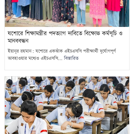
যশোরে শিক্ষামন্ত্রীর পদত্যাগ দাবিতে বিক্ষোভ কর্মসূচি ও
মানববন্ধন
ইয়ানূর রহমান: যশোরে একঝাঁক এইচএসসি পরীক্ষার্থী দুর্যোগপূর্ণ
আবহাওয়ার মধ্যেও এইচএসসি...
বিস্তারিত