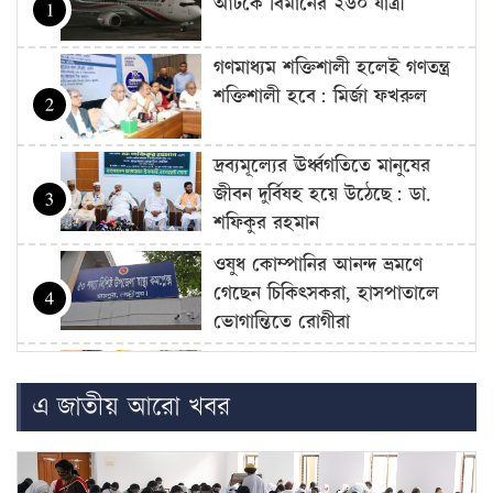
আটকে বিমানের ২৬০ যাত্রী
1
গণমাধ্যম শক্তিশালী হলেই গণতন্ত্র
শক্তিশালী হবে: মির্জা ফখরুল
2
দ্রব্যমূল্যের ঊর্ধ্বগতিতে মানুষের
জীবন দুর্বিষহ হয়ে উঠেছে: ডা.
3
শফিকুর রহমান
ওষুধ কোম্পানির আনন্দ ভ্রমণে
গেছেন চিকিৎসকরা, হাসপাতালে
4
ভোগান্তিতে রোগীরা
হামের উপসর্গে আরও ৩ শিশুর
মৃত্যু
5
এ জাতীয় আরো খবর
আওয়ামী লীগের সঙ্গে গণতন্ত্র যায়
না: মির্জা ফখরুল
6