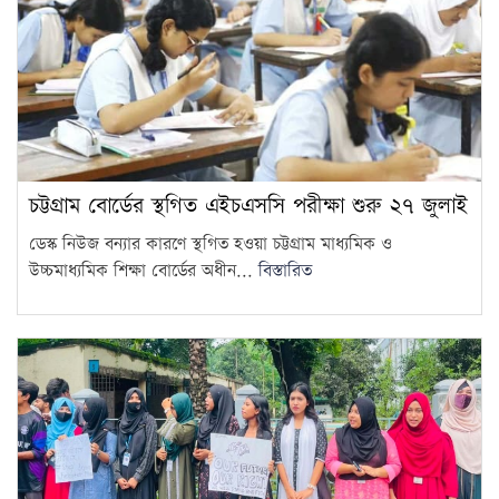
কারাবন্দি আ.লীগ নেতার…
আগামী ১০ বছরের মধ্যে সরকার
গঠন করতে চায় এনসিপি: নাহিদ…
12
আজ থেকে সবার জন্য উন্মুক্ত
‘জুলাই গণঅভ্যুত্থান স্মৃতি জাদুঘর’
13
চট্টগ্রাম বোর্ডের স্থগিত এইচএসসি পরীক্ষা শুরু ২৭ জুলাই
শেখ হাসিনাকে গণমাধ্যমের সঙ্গে
ডেস্ক নিউজ বন্যার কারণে স্থগিত হওয়া চট্টগ্রাম মাধ্যমিক ও
সরাসরি কথা বলার সুযোগ দেওয়ায়
14
উচ্চমাধ্যমিক শিক্ষা বোর্ডের অধীন...
বিস্তারিত
ঢাকার…
এলএনজি টার্মিনাল চালু, কমতে
পারে গ্যাস সংকট
15