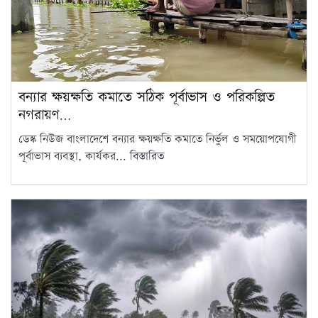
সমালোচনার মুখে হাতকড়া খুলে
দেওয়া হলেও আইসিইউতে
8
কারাবন্দি আ.লীগ নেতার…
বন্যার ক্ষয়ক্ষতি কমাতে সঠিক পূর্বাভাস ও পরিকল্পিত
আগামী ১০ বছরের মধ্যে সরকার
নগরায়ণ…
গঠন করতে চায় এনসিপি: নাহিদ…
9
ডেস্ক নিউজ বাংলাদেশে বন্যার ক্ষয়ক্ষতি কমাতে নির্ভুল ও সময়োপযোগী
পূর্বাভাস ব্যবস্থা, কার্যকর...
বিস্তারিত
আজ থেকে সবার জন্য উন্মুক্ত
‘জুলাই গণঅভ্যুত্থান স্মৃতি জাদুঘর’
10
শেখ হাসিনাকে গণমাধ্যমের সঙ্গে
সরাসরি কথা বলার সুযোগ দেওয়ায়
11
ঢাকার…
এলএনজি টার্মিনাল চালু, কমতে
পারে গ্যাস সংকট
12