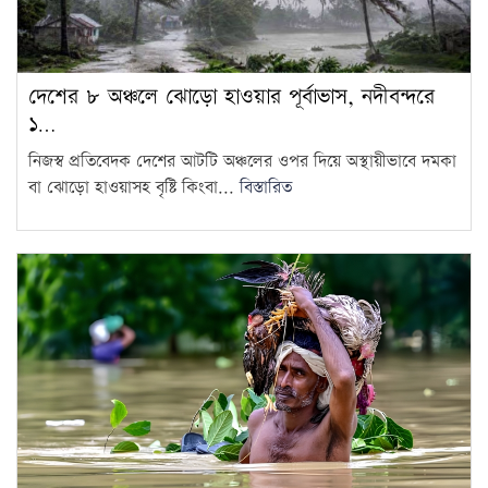
চুরি করতে এসে ধরা, গৃহবধূর
কামড়ে চোরের আঙুল বিচ্ছিন্ন
13
দেশের ৮ অঞ্চলে ঝোড়ো হাওয়ার পূর্বাভাস, নদীবন্দরে
১…
জুলাই শহিদ পরিবার ও আহতদের
নিজস্ব প্রতিবেদক দেশের আটটি অঞ্চলের ওপর দিয়ে অস্থায়ীভাবে দমকা
জন্য ফ্ল্যাট নির্মাণকাজের উদ্বোধন
14
বা ঝোড়ো হাওয়াসহ বৃষ্টি কিংবা...
বিস্তারিত
সেপ্টেম্বরে
ফ্যাসিবাদবিরোধী আন্দোলনের সব
হত্যার স্বচ্ছ বিচার হবে: প্রধানমন্ত্রী
15