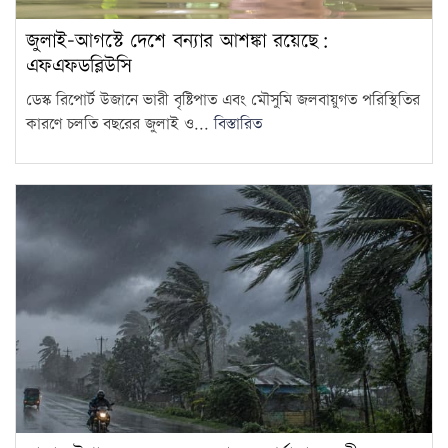
জুলাই-আগস্টে দেশে বন্যার আশঙ্কা রয়েছে:
এফএফডব্লিউসি
ডেস্ক রিপোর্ট উজানে ভারী বৃষ্টিপাত এবং মৌসুমি জলবায়ুগত পরিস্থিতির
কারণে চলতি বছরের জুলাই ও...
বিস্তারিত