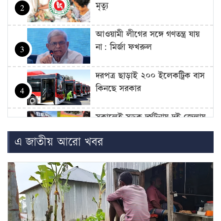
মৃত্যু
2
আওয়ামী লীগের সঙ্গে গণতন্ত্র যায়
না: মির্জা ফখরুল
3
দরপত্র ছাড়াই ২০০ ইলেকট্রিক বাস
কিনছে সরকার
4
সকালেই সড়ক দুর্ঘটনায় দুই জেলায়
প্রাণ গেল ১৬ জনের
5
এ জাতীয় আরো খবর
বাংলাদেশের রাস্তা মেরামতের ট্রাক
আটকে দিল বিএসএফ, ভোগান্তিতে
6
এলাকাবাসী
১১ দলের ৫ কর্মসূচি: ঢাকা থেকে
চার বিভাগে লংমার্চ ঘোষণা
7