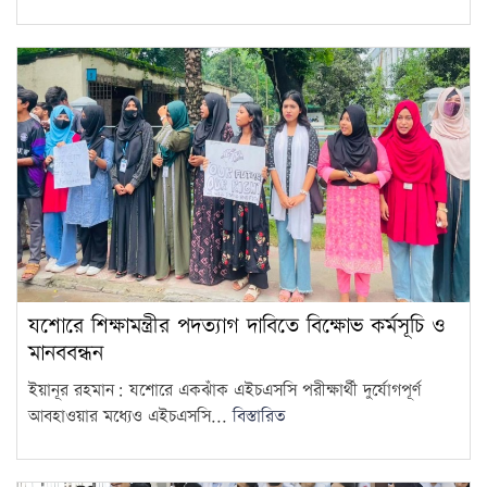
৫ আগস্ট ঘিরে দেশজুড়ে কঠোর
নিরাপত্তা ব্যবস্থা
15
যশোরে শিক্ষামন্ত্রীর পদত্যাগ দাবিতে বিক্ষোভ কর্মসূচি ও
মানববন্ধন
ইয়ানূর রহমান: যশোরে একঝাঁক এইচএসসি পরীক্ষার্থী দুর্যোগপূর্ণ
আবহাওয়ার মধ্যেও এইচএসসি...
বিস্তারিত