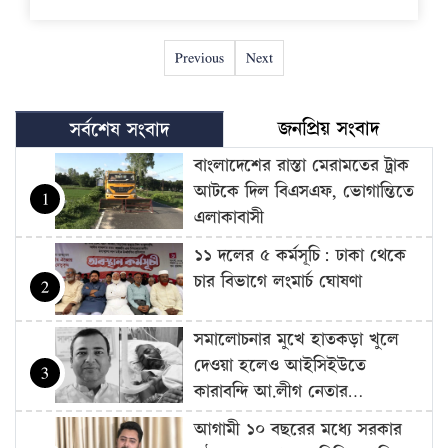
Previous
Next
জনপ্রিয় সংবাদ
সর্বশেষ সংবাদ
বাংলাদেশের রাস্তা মেরামতের ট্রাক
আটকে দিল বিএসএফ, ভোগান্তিতে
1
এলাকাবাসী
১১ দলের ৫ কর্মসূচি: ঢাকা থেকে
চার বিভাগে লংমার্চ ঘোষণা
2
সমালোচনার মুখে হাতকড়া খুলে
দেওয়া হলেও আইসিইউতে
3
কারাবন্দি আ.লীগ নেতার…
আগামী ১০ বছরের মধ্যে সরকার