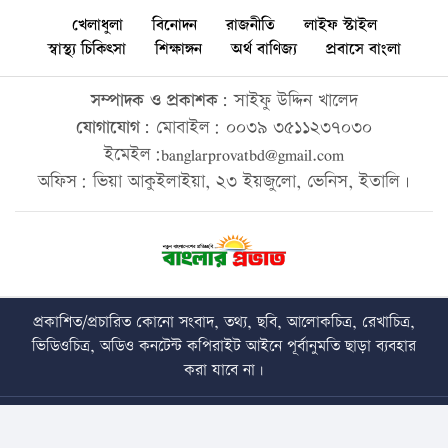
খেলাধুলা
বিনোদন
রাজনীতি
লাইফ স্টাইল
স্বাস্থ্য চিকিৎসা
শিক্ষাঙ্গন
অর্থ বাণিজ্য
প্রবাসে বাংলা
সম্পাদক ও প্রকাশক:
সাইফু উদ্দিন খালেদ
যোগাযোগ:
মোবাইল: ০০৩৯ ৩৫১১২৩৭০৩০
ইমেইল:banglarprovatbd@gmail.com
অফিস: ভিয়া আকুইলাইয়া, ২৩ ইয়জুলো, ভেনিস, ইতালি।
প্রকাশিত/প্রচারিত কোনো সংবাদ, তথ্য, ছবি, আলোকচিত্র, রেখাচিত্র,
ভিডিওচিত্র, অডিও কনটেন্ট কপিরাইট আইনে পূর্বানুমতি ছাড়া ব্যবহার
করা যাবে না।
Copyright © 2026 • banglarprovat.com • All Rights Reserved
Best Web Design Company In Bangladesh
Trust Soft BD