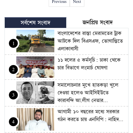
Previous
Next
জনপ্রিয় সংবাদ
সর্বশেষ সংবাদ
বাংলাদেশের রাস্তা মেরামতের ট্রাক
আটকে দিল বিএসএফ, ভোগান্তিতে
1
এলাকাবাসী
১১ দলের ৫ কর্মসূচি: ঢাকা থেকে
চার বিভাগে লংমার্চ ঘোষণা
2
সমালোচনার মুখে হাতকড়া খুলে
দেওয়া হলেও আইসিইউতে
3
কারাবন্দি আ.লীগ নেতার…
আগামী ১০ বছরের মধ্যে সরকার
গঠন করতে চায় এনসিপি: নাহিদ…
4