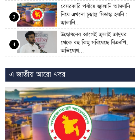
বেসরকারি পর্যায়ে জ্বালানি আমদানি
নিয়ে এখনো চূড়ান্ত সিদ্ধান্ত হয়নি:
3
জ্বালানি…
উদ্বোধনের আগেই জুলাই জাদুঘর
থেকে বহু কিছু সরিয়েছে বিএনপি,
4
অভিযোগ…
বাজার সিন্ডিকেট-মজুদদারির বিরুদ্ধে
বিশেষ ক্ষমতা আইন প্রয়োগ করা
5
এ জাতীয় আরো খবর
হবে: আইনমন্ত্রী
বিএনপি হয়তো ভারতকে ভয়
পাচ্ছে: নাহিদ ইসলাম
6
রোম বিমানবন্দরে ৭ ঘণ্টার বেশি
আটকে বিমানের ২৬০ যাত্রী
7