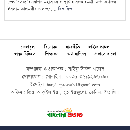
ডেস্ক নিউজ বিএনপির মহাসচিব ও স্থানীয় সরকারমন্ত্রী মির্জা ফখরুল
ইসলাম আলমগীর বলেছেন,...
বিস্তারিত
খেলাধুলা
বিনোদন
রাজনীতি
লাইফ স্টাইল
স্বাস্থ্য চিকিৎসা
শিক্ষাঙ্গন
অর্থ বাণিজ্য
প্রবাসে বাংলা
সম্পাদক ও প্রকাশক:
সাইফু উদ্দিন খালেদ
যোগাযোগ:
মোবাইল: ০০৩৯ ৩৫১১২৩৭০৩০
ইমেইল:banglarprovatbd@gmail.com
অফিস: ভিয়া আকুইলাইয়া, ২৩ ইয়জুলো, ভেনিস, ইতালি।