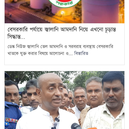
গণমাধ্যম শক্তিশালী হলেই গণতন্ত্র
শক্তিশালী হবে: মির্জা ফখরুল
8
দ্রব্যমূল্যের ঊর্ধ্বগতিতে মানুষের
বেসরকারি পর্যায়ে জ্বালানি আমদানি নিয়ে এখনো চূড়ান্ত
জীবন দুর্বিষহ হয়ে উঠেছে: ডা.
সিদ্ধান্ত…
9
শফিকুর রহমান
ডেস্ক নিউজ জ্বালানি তেল আমদানি ও সরবরাহ ব্যবস্থায় বেসরকারি
খাতকে যুক্ত করার বিষয়ে আলোচনা ও...
বিস্তারিত
ওষুধ কোম্পানির আনন্দ ভ্রমণে
গেছেন চিকিৎসকরা, হাসপাতালে
10
ভোগান্তিতে রোগীরা
হামের উপসর্গে আরও ৩ শিশুর
মৃত্যু
11
আওয়ামী লীগের সঙ্গে গণতন্ত্র যায়
না: মির্জা ফখরুল
12
দরপত্র ছাড়াই ২০০ ইলেকট্রিক বাস