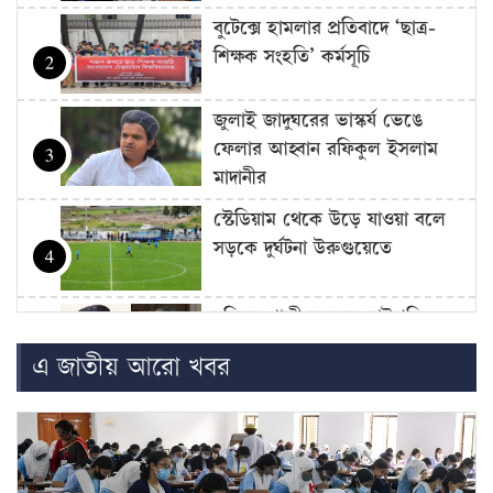
বুটেক্সে হামলার প্রতিবাদে ‘ছাত্র-
শিক্ষক সংহতি’ কর্মসূচি
2
জুলাই জাদুঘরের ভাস্কর্য ভেঙে
ফেলার আহ্বান রফিকুল ইসলাম
3
মাদানীর
স্টেডিয়াম থেকে উড়ে যাওয়া বলে
সড়কে দুর্ঘটনা উরুগুয়েতে
4
বহিষ্কৃত গাজী নজরুল রাষ্ট্রপতি
নির্বাচনে ভোট দিতে পারবেন:
5
এ জাতীয় আরো খবর
শিশির মনির
চাঁদপুরে ঝটিকা সফরে স্বাস্থ্যমন্ত্রী,
সিভিল সার্জনকে বদলির নির্দেশ
6