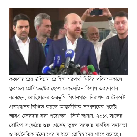
কক্সবাজারের উখিয়ায় রোহিঙ্গা শরণার্থী শিবির পরিদর্শনকালে
তুরস্কের প্রেসিডেন্টের ছেলে নেকমেতিন বিলাল এরদোয়ান
বলেছেন, রোহিঙ্গাদের জন্মভূমি মিয়ানমারে নিরাপদ ও টেকসই
প্রত্যাবাসন নিশ্চিত করতে আন্তর্জাতিক সম্প্রদায়ের প্রচেষ্টা
আরও জোরদার করা প্রয়োজন। তিনি জানান, ২০১৭ সালের
রোহিঙ্গা সংকটের শুরু থেকেই তুরস্ক সরকার মানবিক সহায়তা
ও কূটনৈতিক উদ্যোগের মাধ্যমে রোহিঙ্গাদের পাশে রয়েছে।