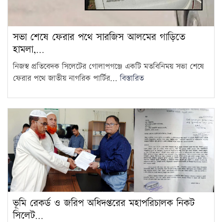
সভা শেষে ফেরার পথে সারজিস আলমের গাড়িতে
হামলা,…
নিজস্ব প্রতিবেদক সিলেটের গোলাপগঞ্জে একটি মতবিনিময় সভা শেষে
ফেরার পথে জাতীয় নাগরিক পার্টির...
বিস্তারিত
ভূমি রেকর্ড ও জরিপ অধিদপ্তরের মহাপরিচালক নিকট
সিলেট…