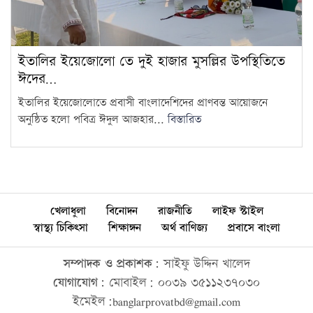
ইতালির ইয়েজোলো তে দুই হাজার মুসল্লির উপস্থিতিতে
ঈদের…
ইতালির ইয়েজোলোতে প্রবাসী বাংলাদেশিদের প্রাণবন্ত আয়োজনে
অনুষ্ঠিত হলো পবিত্র ঈদুল আজহার...
বিস্তারিত
খেলাধুলা
বিনোদন
রাজনীতি
লাইফ স্টাইল
স্বাস্থ্য চিকিৎসা
শিক্ষাঙ্গন
অর্থ বাণিজ্য
প্রবাসে বাংলা
সম্পাদক ও প্রকাশক:
সাইফু উদ্দিন খালেদ
যোগাযোগ:
মোবাইল: ০০৩৯ ৩৫১১২৩৭০৩০
ইমেইল:banglarprovatbd@gmail.com