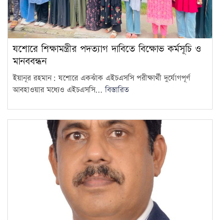
যশোরে শিক্ষামন্ত্রীর পদত্যাগ দাবিতে বিক্ষোভ কর্মসূচি ও
মানববন্ধন
ইয়ানূর রহমান: যশোরে একঝাঁক এইচএসসি পরীক্ষার্থী দুর্যোগপূর্ণ
আবহাওয়ার মধ্যেও এইচএসসি...
বিস্তারিত