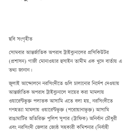
ছবি সংগৃহীত
সোমবার আন্তর্জাতিক অপরাধ ট্রাইব্যুনালের প্রসিকিউটর
(প্রশাসন) গাজী মোনাওয়ার হুসাইন তামীম এক খুদে বার্তায় এ
তথ্য জানান।
জুলাই আন্দোলনে নরসিংদীতে গুলি চালানোর নির্দেশ দেওয়ায়
আন্তর্জাতিক অপরাধ ট্রাইব্যুনালে দায়ের করা মামলায়
ওয়ারেন্টভুক্ত পলাতক আসামি এতে বলা হয়, নরসিংদীতে
গণহত্যা মামলায় ওয়ারেন্টভুক্ত (পরোয়ানাভুক্ত) আসামি
রাঙামাটির অতিরিক্ত পুলিশ সুপার (ট্রাফিক) অনির্বান চৌধুরী
এবং নরসিংদী জেলার জ্যেষ্ঠ সহকারী কমিশনার (নির্বাহী