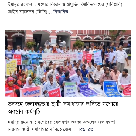
ইয়ানূর রহমান : যশোর বিজ্ঞান ও প্রযুক্তি বিশ্ববিদ্যালয়ের (যবিপ্রবি)
ভাইস-চ্যান্সেলর (ভিসি)...
বিস্তারিত
ভবদহে জলাবদ্ধতার স্থায়ী সমাধানের দাবিতে যশোরে
অবস্থান কর্মসূচি
ইয়ানূর রহমান : যশোরের কেশবপুর ভবদহ অঞ্চলের জলাবদ্ধতা
নিরসনে স্থায়ী সমাধানের দাবিতে জেলা...
বিস্তারিত