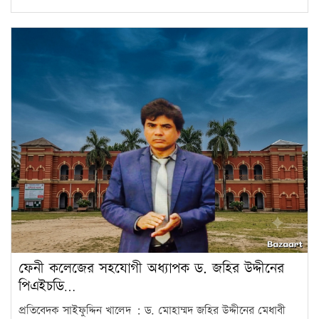
ফেনী কলেজের সহযোগী অধ্যাপক ড. জহির উদ্দীনের
পিএইচডি…
প্রতিবেদক সাইফুদ্দিন খালেদ : ড. মোহাম্মদ জহির উদ্দীনের মেধাবী