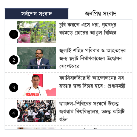
জনপ্রিয় সংবাদ
সর্বশেষ সংবাদ
চুরি করতে এসে ধরা, গৃহবধূর
কামড়ে চোরের আঙুল বিচ্ছিন্ন
1
জুলাই শহিদ পরিবার ও আহতদের
জন্য ফ্ল্যাট নির্মাণকাজের উদ্বোধন
2
সেপ্টেম্বরে
ফ্যাসিবাদবিরোধী আন্দোলনের সব
হত্যার স্বচ্ছ বিচার হবে: প্রধানমন্ত্রী
3
ছাত্রদল-শিবিরের সংঘর্ষে উত্তপ্ত
জগন্নাথ বিশ্ববিদ্যালয়, তদন্ত কমিটি
4
গঠন
চট্টগ্রাম বোর্ডের স্থগিত হওয়া