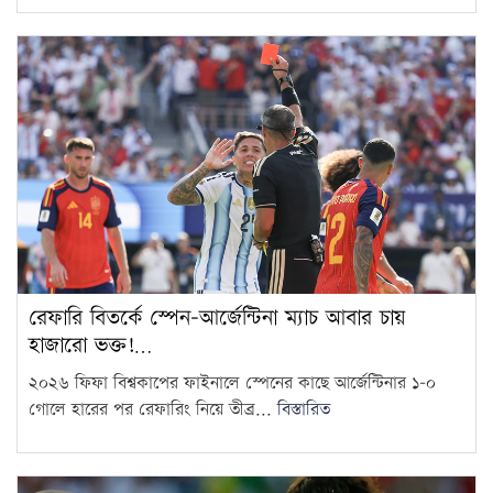
সরকারি দপ্তরে এআই ব্যবহারে যে
নির্দেশনা মন্ত্রিপরিষদ বিভাগের
11
আজ থেকে শুরু হচ্ছে কাঁচামরিচ
আমদানি
12
প্রাথমিকে ১৪ হাজার শিক্ষক
যোগদানের সময় জানাল মন্ত্রণালয়
13
রেফারি বিতর্কে স্পেন-আর্জেন্টিনা ম্যাচ আবার চায়
দেশের প্রতিটি জরাজীর্ণ স্টেডিয়াম
হাজারো ভক্ত!…
আধুনিকায়ন করা হবে: ক্রীড়া
14
২০২৬ ফিফা বিশ্বকাপের ফাইনালে স্পেনের কাছে আর্জেন্টিনার ১-০
প্রতিমন্ত্রী
গোলে হারের পর রেফারিং নিয়ে তীব্র...
বিস্তারিত
ঢাকা-চট্টগ্রাম দূরত্ব কমাতে কর্ডলাইন
স্থাপনের ফিজিবিলিটি স্টাডি চলছে:
15
রেলপথ প্রতিমন্ত্রী