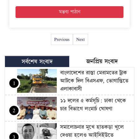
Previous
Next
জনপ্রিয় সংবাদ
সর্বশেষ সংবাদ
বাংলাদেশের রাস্তা মেরামতের ট্রাক
আটকে দিল বিএসএফ, ভোগান্তিতে
1
এলাকাবাসী
১১ দলের ৫ কর্মসূচি: ঢাকা থেকে
চার বিভাগে লংমার্চ ঘোষণা
2
সমালোচনার মুখে হাতকড়া খুলে
দেওয়া হলেও আইসিইউতে
3