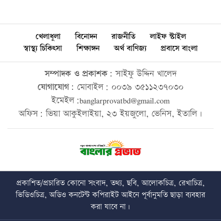
খেলাধুলা
বিনোদন
রাজনীতি
লাইফ স্টাইল
স্বাস্থ্য চিকিৎসা
শিক্ষাঙ্গন
অর্থ বাণিজ্য
প্রবাসে বাংলা
সম্পাদক ও প্রকাশক:
সাইফু উদ্দিন খালেদ
যোগাযোগ:
মোবাইল: ০০৩৯ ৩৫১১২৩৭০৩০
ইমেইল:banglarprovatbd@gmail.com
অফিস: ভিয়া আকুইলাইয়া, ২৩ ইয়জুলো, ভেনিস, ইতালি।
প্রকাশিত/প্রচারিত কোনো সংবাদ, তথ্য, ছবি, আলোকচিত্র, রেখাচিত্র,
ভিডিওচিত্র, অডিও কনটেন্ট কপিরাইট আইনে পূর্বানুমতি ছাড়া ব্যবহার
করা যাবে না।