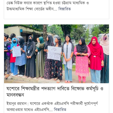
শেখ হাসিনাকে গণমাধ্যমের সঙ্গে
ডেস্ক নিউজ বন্যার কারণে স্থগিত হওয়া চট্টগ্রাম মাধ্যমিক ও
সরাসরি কথা বলার সুযোগ দেওয়ায়
14
উচ্চমাধ্যমিক শিক্ষা বোর্ডের অধীন...
বিস্তারিত
ঢাকার…
এলএনজি টার্মিনাল চালু, কমতে
পারে গ্যাস সংকট
15
যশোরে শিক্ষামন্ত্রীর পদত্যাগ দাবিতে বিক্ষোভ কর্মসূচি ও
মানববন্ধন
ইয়ানূর রহমান: যশোরে একঝাঁক এইচএসসি পরীক্ষার্থী দুর্যোগপূর্ণ
আবহাওয়ার মধ্যেও এইচএসসি...
বিস্তারিত