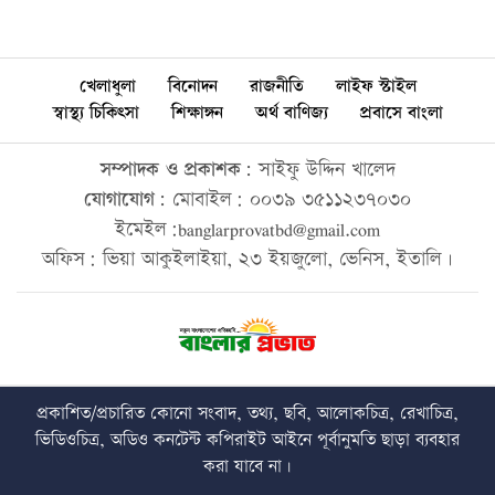
খেলাধুলা
বিনোদন
রাজনীতি
লাইফ স্টাইল
স্বাস্থ্য চিকিৎসা
শিক্ষাঙ্গন
অর্থ বাণিজ্য
প্রবাসে বাংলা
সম্পাদক ও প্রকাশক:
সাইফু উদ্দিন খালেদ
যোগাযোগ:
মোবাইল: ০০৩৯ ৩৫১১২৩৭০৩০
ইমেইল:banglarprovatbd@gmail.com
অফিস: ভিয়া আকুইলাইয়া, ২৩ ইয়জুলো, ভেনিস, ইতালি।
প্রকাশিত/প্রচারিত কোনো সংবাদ, তথ্য, ছবি, আলোকচিত্র, রেখাচিত্র,
ভিডিওচিত্র, অডিও কনটেন্ট কপিরাইট আইনে পূর্বানুমতি ছাড়া ব্যবহার
করা যাবে না।