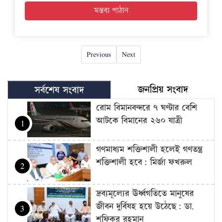
Previous
Next
জনপ্রিয় সংবাদ
সর্বশেষ সংবাদ
রোম বিমানবন্দরে ৭ ঘণ্টার বেশি
আটকে বিমানের ২৬০ যাত্রী
1
গণমাধ্যম শক্তিশালী হলেই গণতন্ত্র
শক্তিশালী হবে: মির্জা ফখরুল
2
দ্রব্যমূল্যের ঊর্ধ্বগতিতে মানুষের
জীবন দুর্বিষহ হয়ে উঠেছে: ডা.
3
শফিকুর রহমান