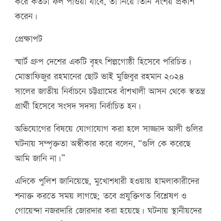
করে কতটা ফল পাওয়া যাবে, তা নিয়ে তিনি সংশয় প্রকাশ
করেন।
প্রেক্ষাপট
স্মার্ট গ্রুপ দেশের একটি বৃহৎ শিল্পগোষ্ঠী হিসেবে পরিচিত।
মোস্তাফিজুর রহমানের ছোট ভাই মুজিবুর রহমান ২০২৪
সালের জাতীয় নির্বাচনে চট্টগ্রামের বাঁশখালী আসন থেকে স্বতন্ত্র
প্রার্থী হিসেবে সংসদ সদস্য নির্বাচিত হন।
অভিযোগের বিষয়ে যোগাযোগ করা হলে সাজ্জাদ আলী গুলির
ঘটনায় সম্পৃক্ততা অস্বীকার করে বলেন, “গুলি কে করেছে
আমি জানি না।”
এদিকে পুলিশ জানিয়েছে, মুখোশধারী হওয়ায় হামলাকারীদের
শনাক্ত করতে সময় লাগছে; তবে প্রযুক্তিগত বিশ্লেষণ ও
গোয়েন্দা নজরদারি জোরদার করা হয়েছে। ঘটনায় স্থানীয়দের