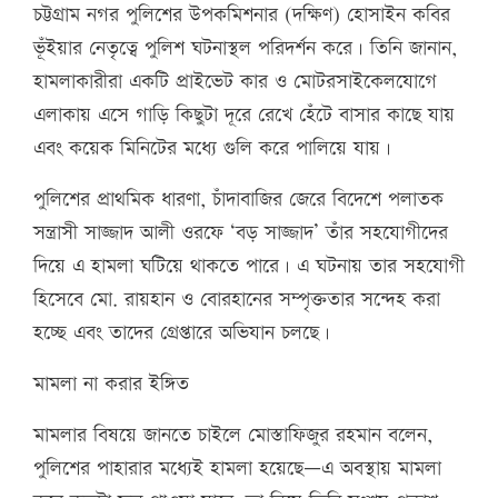
চট্টগ্রাম নগর পুলিশের উপকমিশনার (দক্ষিণ) হোসাইন কবির
ভূঁইয়ার নেতৃত্বে পুলিশ ঘটনাস্থল পরিদর্শন করে। তিনি জানান,
হামলাকারীরা একটি প্রাইভেট কার ও মোটরসাইকেলযোগে
এলাকায় এসে গাড়ি কিছুটা দূরে রেখে হেঁটে বাসার কাছে যায়
এবং কয়েক মিনিটের মধ্যে গুলি করে পালিয়ে যায়।
পুলিশের প্রাথমিক ধারণা, চাঁদাবাজির জেরে বিদেশে পলাতক
সন্ত্রাসী সাজ্জাদ আলী ওরফে ‘বড় সাজ্জাদ’ তাঁর সহযোগীদের
দিয়ে এ হামলা ঘটিয়ে থাকতে পারে। এ ঘটনায় তার সহযোগী
হিসেবে মো. রায়হান ও বোরহানের সম্পৃক্ততার সন্দেহ করা
হচ্ছে এবং তাদের গ্রেপ্তারে অভিযান চলছে।
মামলা না করার ইঙ্গিত
মামলার বিষয়ে জানতে চাইলে মোস্তাফিজুর রহমান বলেন,
পুলিশের পাহারার মধ্যেই হামলা হয়েছে—এ অবস্থায় মামলা