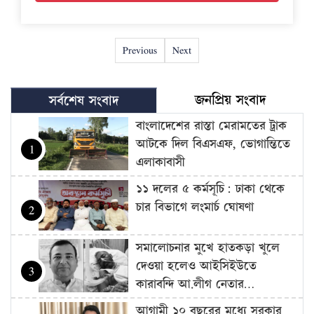
Previous
Next
জনপ্রিয় সংবাদ
সর্বশেষ সংবাদ
বাংলাদেশের রাস্তা মেরামতের ট্রাক
আটকে দিল বিএসএফ, ভোগান্তিতে
1
এলাকাবাসী
১১ দলের ৫ কর্মসূচি: ঢাকা থেকে
চার বিভাগে লংমার্চ ঘোষণা
2
সমালোচনার মুখে হাতকড়া খুলে
দেওয়া হলেও আইসিইউতে
3
কারাবন্দি আ.লীগ নেতার…
আগামী ১০ বছরের মধ্যে সরকার