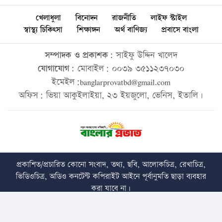
খেলাধুলা
বিনোদন
রাজনীতি
লাইফ স্টাইল
স্বাস্থ্য চিকিৎসা
শিক্ষাঙ্গন
অর্থ বাণিজ্য
প্রবাসে বাংলা
সম্পাদক ও প্রকাশক:
সাইফু উদ্দিন খালেদ
যোগাযোগ:
মোবাইল: ০০৩৯ ৩৫১১২৩৭০৩০
ইমেইল:banglarprovatbd@gmail.com
অফিস: ভিয়া আকুইলাইয়া, ২৩ ইয়জুলো, ভেনিস, ইতালি।
প্রকাশিত/প্রচারিত কোনো সংবাদ, তথ্য, ছবি, আলোকচিত্র, রেখাচিত্র,
ভিডিওচিত্র, অডিও কনটেন্ট কপিরাইট আইনে পূর্বানুমতি ছাড়া ব্যবহার
করা যাবে না।
Copyright © 2026 • banglarprovat.com • All Rights Reserved
Best Web Design Company In Bangladesh
Trust Soft BD