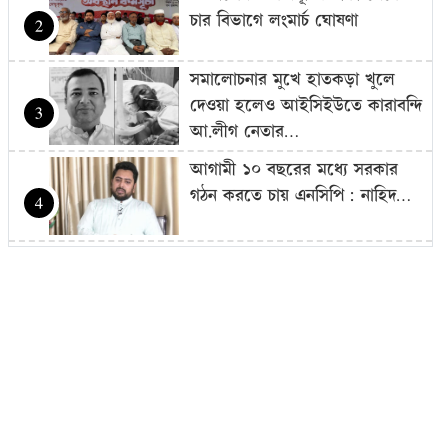
চার বিভাগে লংমার্চ ঘোষণা
2
সমালোচনার মুখে হাতকড়া খুলে
দেওয়া হলেও আইসিইউতে কারাবন্দি
3
আ.লীগ নেতার…
আগামী ১০ বছরের মধ্যে সরকার
গঠন করতে চায় এনসিপি: নাহিদ…
4
আজ থেকে সবার জন্য উন্মুক্ত
‘জুলাই গণঅভ্যুত্থান স্মৃতি জাদুঘর’
5
শেখ হাসিনাকে গণমাধ্যমের সঙ্গে
সরাসরি কথা বলার সুযোগ দেওয়ায়
6
ঢাকার…
এলএনজি টার্মিনাল চালু, কমতে