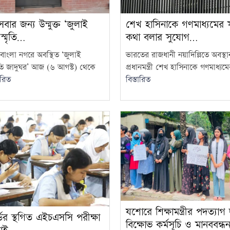
র জন্য উন্মুক্ত ‘জুলাই
শেখ হাসিনাকে গণমাধ্যমের স
 স্মৃতি…
কথা বলার সুযোগ…
বাংলা নগরে অবস্থিত ‘জুলাই
ভারতের রাজধানী নয়াদিল্লিতে অবস্
্মৃতি জাদুঘর’ আজ (৬ আগস্ট) থেকে
প্রধানমন্ত্রী শেখ হাসিনাকে গণমাধ্যমের
ারিত
বিস্তারিত
যশোরে শিক্ষামন্ত্রীর পদত্যাগ
র্ডের স্থগিত এইচএসসি পরীক্ষা
বিক্ষোভ কর্মসূচি ও মানববন্ধ