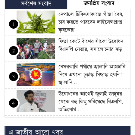
জনপ্রিয় সংবাদ
সর্বশেষ সংবাদ
নেপালে চিকিৎসাকাজে গাঁজা বৈধ,
চাষ করতে পারবেন লাইসেন্সপ্রাপ্ত
1
কৃষকেরা
ফিতা কেটে বাঁশের সাঁকো উদ্বোধন
বিএনপি নেতার, সমালোচনার ঝড়
2
বেসরকারি পর্যায়ে জ্বালানি আমদানি
নিয়ে এখনো চূড়ান্ত সিদ্ধান্ত হয়নি:
3
জ্বালানি…
উদ্বোধনের আগেই জুলাই জাদুঘর
থেকে বহু কিছু সরিয়েছে বিএনপি,
4
অভিযোগ…
বাজার সিন্ডিকেট-মজুদদারির বিরুদ্ধে
বিশেষ ক্ষমতা আইন প্রয়োগ করা
5
এ জাতীয় আরো খবর