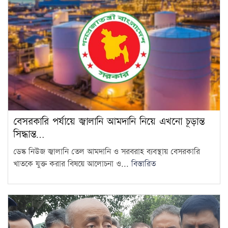
পাচ্ছে: নাহিদ ইসলাম
6
রোম বিমানবন্দরে ৭ ঘণ্টার বেশি
আটকে বিমানের ২৬০ যাত্রী
7
গণমাধ্যম শক্তিশালী হলেই গণতন্ত্র
শক্তিশালী হবে: মির্জা ফখরুল
8
দ্রব্যমূল্যের ঊর্ধ্বগতিতে মানুষের
বেসরকারি পর্যায়ে জ্বালানি আমদানি নিয়ে এখনো চূড়ান্ত
জীবন দুর্বিষহ হয়ে উঠেছে: ডা.
সিদ্ধান্ত…
9
শফিকুর রহমান
ডেস্ক নিউজ জ্বালানি তেল আমদানি ও সরবরাহ ব্যবস্থায় বেসরকারি
খাতকে যুক্ত করার বিষয়ে আলোচনা ও...
বিস্তারিত
ওষুধ কোম্পানির আনন্দ ভ্রমণে
গেছেন চিকিৎসকরা, হাসপাতালে
10
ভোগান্তিতে রোগীরা
হামের উপসর্গে আরও ৩ শিশুর
মৃত্যু
11