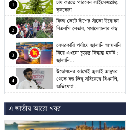
চাষ করতে পারবেন লাইসেন্সপ্রাপ্ত
1
কৃষকেরা
ফিতা কেটে বাঁশের সাঁকো উদ্বোধন
বিএনপি নেতার, সমালোচনার ঝড়
2
বেসরকারি পর্যায়ে জ্বালানি আমদানি
নিয়ে এখনো চূড়ান্ত সিদ্ধান্ত হয়নি:
3
জ্বালানি…
উদ্বোধনের আগেই জুলাই জাদুঘর
থেকে বহু কিছু সরিয়েছে বিএনপি,
4
অভিযোগ…
বাজার সিন্ডিকেট-মজুদদারির বিরুদ্ধে
বিশেষ ক্ষমতা আইন প্রয়োগ করা
5
এ জাতীয় আরো খবর
হবে: আইনমন্ত্রী
বিএনপি হয়তো ভারতকে ভয়