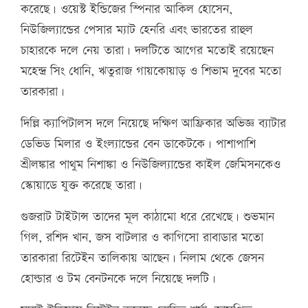
করেছে। ওয়েস্ট ইন্ডিজের স্পিনার আকিল হোসেন,
নিউজিল্যান্ডের পেসার ম্যাট হেনরি এবং ভারতের রাহুল
চাহারকে দলে নেয় তারা। দলটিতে আগের মতোই রয়েছেন
মহেন্দ্র সিং ধোনি, ঋতুরাজ গায়কোয়াড় ও শিভাম দুবের মতো
তারকারা।
দিল্লি ক্যাপিটালস দলে নিয়েছে দক্ষিণ আফ্রিকার অভিজ্ঞ ব্যাটার
ডেভিড মিলার ও ইংল্যান্ডের বেন ডাকেটকে। পাশাপাশি
শ্রীলঙ্কার পাথুম নিশাঙ্কা ও নিউজিল্যান্ডের কাইল জেমিসনকেও
স্কোয়াডে যুক্ত করেছে তারা।
গুজরাট টাইটান্স তাদের মূল কাঠামো ধরে রেখেছে। শুভমান
গিল, রশিদ খান, জস বাটলার ও কাগিসো রাবাডার মতো
তারকারা রিটেইন তালিকায় আছেন। নিলাম থেকে জেসন
হোল্ডার ও টম বেনটনকে দলে নিয়েছে দলটি।