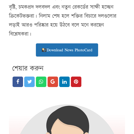
বৃষ্টি, চমকপ্রদ দলবদল এবং নতুন রেকর্ডের সাক্ষী হচ্ছেন
ক্রিকেটভক্তরা। নিলাম শেষ হলে শক্তির বিচারে দলগুলোর
লড়াই আরও পরিষ্কার হয়ে উঠবে বলে মনে করছেন
বিশ্লেষকরা।
Download News PhotoCard
শেয়ার করুন