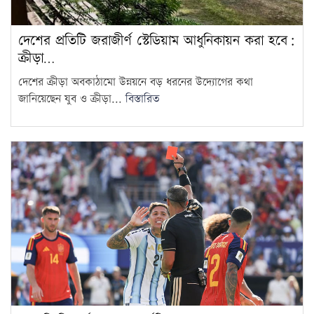
শক্তিশালী হবে: মির্জা ফখরুল
13
দেশের প্রতিটি জরাজীর্ণ স্টেডিয়াম আধুনিকায়ন করা হবে:
দ্রব্যমূল্যের ঊর্ধ্বগতিতে মানুষের
ক্রীড়া…
জীবন দুর্বিষহ হয়ে উঠেছে: ডা.
14
দেশের ক্রীড়া অবকাঠামো উন্নয়নে বড় ধরনের উদ্যোগের কথা
শফিকুর রহমান
জানিয়েছেন যুব ও ক্রীড়া...
বিস্তারিত
ওষুধ কোম্পানির আনন্দ ভ্রমণে
গেছেন চিকিৎসকরা, হাসপাতালে
15
ভোগান্তিতে রোগীরা