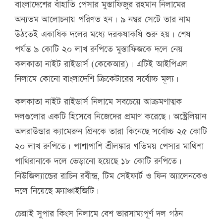
বাংলাদেশের বাঁহাতি পেসার মুস্তাফিজুর রহমান নিলামের
অন্যতম আলোচনায় পরিণত হন। ৯ নম্বর সেটে তার নাম
উঠতেই একাধিক দলের মধ্যে দরকষাকষি শুরু হয়। শেষ
পর্যন্ত ৯ কোটি ২০ লাখ রুপিতে মুস্তাফিজকে দলে নেয়
কলকাতা নাইট রাইডার্স (কেকেআর)। এটিই আইপিএল
নিলামে কোনো বাংলাদেশি ক্রিকেটারের সর্বোচ্চ মূল্য।
কলকাতা নাইট রাইডার্স নিলামে সবচেয়ে আক্রমণাত্মক
দলগুলোর একটি হিসেবে নিজেদের প্রমাণ করেছে। অস্ট্রেলিয়ান
অলরাউন্ডার ক্যামেরুন গ্রিনকে তারা কিনেছে সর্বোচ্চ ২৫ কোটি
২০ লাখ রুপিতে। পাশাপাশি শ্রীলঙ্কার গতিময় পেসার মাথিশা
পাথিরানাকে দলে ভেড়ানো হয়েছে ১৮ কোটি রুপিতে।
নিউজিল্যান্ডের রাচিন রবীন্দ্র, টিম সেইফার্ট ও ফিন অ্যালেনকেও
দলে নিয়েছে ফ্র্যাঞ্চাইজিটি।
চেন্নাই সুপার কিংস নিলামে বেশ ভারসাম্যপূর্ণ দল গঠন