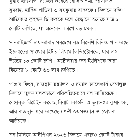
মুম্বাই ইন্ডিয়ান্স রিটেইন করেছে রোহিত শর্মা, জাসপ্রিত
বুমরাহ, হার্দিক পান্ডিয়া ও সূর্যকুমার যাদবকে। নিলামে দক্ষিণ
আফ্রিকার কুইন্টন ডি কককে দলে ভেড়ানো হয়েছে মাত্র ১
কোটি রুপিতে, যা অনেকের চোখে বড় চমক।
সানরাইজার্স হায়দরাবাদ সবচেয়ে বড় বিদেশি বিনিয়োগ করেছে
ইংল্যান্ডের পাওয়ার হিটার লিয়াম লিভিংস্টোনকে, যার দাম
উঠেছে ১৩ কোটি রুপি। অস্ট্রেলিয়ার জস ইংলিশকে তারা
কিনেছে ৮ কোটি ৬০ লাখ রুপিতে।
পাঞ্জাব কিংস, রাজস্থান রয়্যালস ও রয়্যাল চ্যালেঞ্জার্স বেঙ্গালুরু
নিলামে তুলনামূলকভাবে পরিকল্পিতভাবে দল সাজিয়েছে।
বেঙ্গালুরু রিটেইন করেছে বিরাট কোহলি ও ভুবনেশ্বর কুমারকে,
আর রাজস্থান ধরে রেখেছে যশস্বী জয়সওয়াল ও জোফরা
আর্চারকে।
সব মিলিয়ে আইপিএল ২০২৬ নিলামে এবারও কোটি টাকার