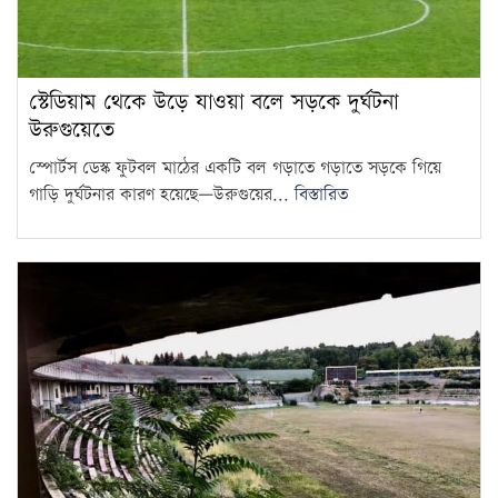
নিয়ে এখনো চূড়ান্ত সিদ্ধান্ত হয়নি:
8
জ্বালানি…
উদ্বোধনের আগেই জুলাই জাদুঘর
স্টেডিয়াম থেকে উড়ে যাওয়া বলে সড়কে দুর্ঘটনা
থেকে বহু কিছু সরিয়েছে বিএনপি,
উরুগুয়েতে
9
অভিযোগ…
স্পোর্টস ডেস্ক ফুটবল মাঠের একটি বল গড়াতে গড়াতে সড়কে গিয়ে
গাড়ি দুর্ঘটনার কারণ হয়েছে—উরুগুয়ের...
বিস্তারিত
বাজার সিন্ডিকেট-মজুদদারির বিরুদ্ধে
বিশেষ ক্ষমতা আইন প্রয়োগ করা
10
হবে: আইনমন্ত্রী
বিএনপি হয়তো ভারতকে ভয়
পাচ্ছে: নাহিদ ইসলাম
11
রোম বিমানবন্দরে ৭ ঘণ্টার বেশি
আটকে বিমানের ২৬০ যাত্রী
12
গণমাধ্যম শক্তিশালী হলেই গণতন্ত্র