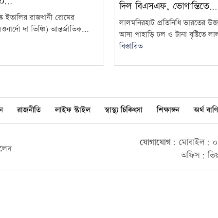
৬০…
দিল বিএসএফ, ভোগান্তিতে…
েস্ক ইতালির রাজধানী রোমের
লালমনিরহাট প্রতিনিধি ভারতের উজ
ার্দো দা ভিঞ্চি) আন্তর্জাতিক...
আসা পাহাড়ি ঢল ও টানা বৃষ্টিতে ল
বিস্তারিত
ন
রাজনীতি
লাইফ স্টাইল
স্বাস্থ্য চিকিৎসা
শিক্ষাঙ্গন
অর্থ বাণি
যোগাযোগ:
মোবাইল: ০০
ালেদ
অফিস: ভিয়