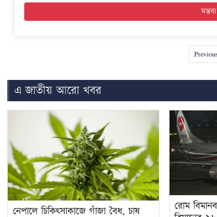
Previou
এ জাতীয় আরো খবর
রোম বিমানব
নেপালে চিকিৎসাকাজে গাঁজা বৈধ, চাষ