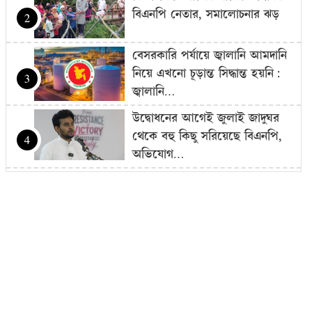
বিএনপি নেতার, সমালোচনার ঝড়
2
বেসরকারি পর্যায়ে জ্বালানি আমদানি
নিয়ে এখনো চূড়ান্ত সিদ্ধান্ত হয়নি:
3
জ্বালানি…
উদ্বোধনের আগেই জুলাই জাদুঘর
থেকে বহু কিছু সরিয়েছে বিএনপি,
4
অভিযোগ…
বাজার সিন্ডিকেট-মজুদদারির বিরুদ্ধে
বিশেষ ক্ষমতা আইন প্রয়োগ করা
5
হবে: আইনমন্ত্রী
বিএনপি হয়তো ভারতকে ভয়
পাচ্ছে: নাহিদ ইসলাম
6
রোম বিমানবন্দরে ৭ ঘণ্টার বেশি