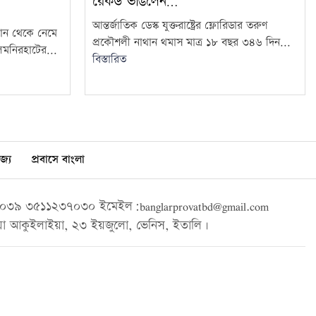
রেকর্ড ভাঙলেন…
আন্তর্জাতিক ডেস্ক যুক্তরাষ্ট্রের ফ্লোরিডার তরুণ
ান থেকে নেমে
প্রকৌশলী নাথান থমাস মাত্র ১৮ বছর ৩৪৬ দিন...
ালমনিরহাটের...
বিস্তারিত
জ্য
প্রবাসে বাংলা
৩৯ ৩৫১১২৩৭০৩০ ইমেইল:banglarprovatbd@gmail.com
া আকুইলাইয়া, ২৩ ইয়জুলো, ভেনিস, ইতালি।