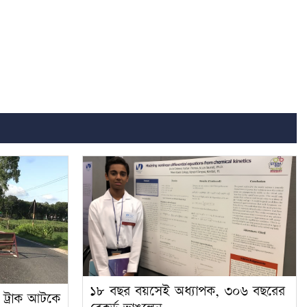
১৮ বছর বয়সেই অধ্যাপক, ৩০৬ বছরের
র ট্রাক আটকে