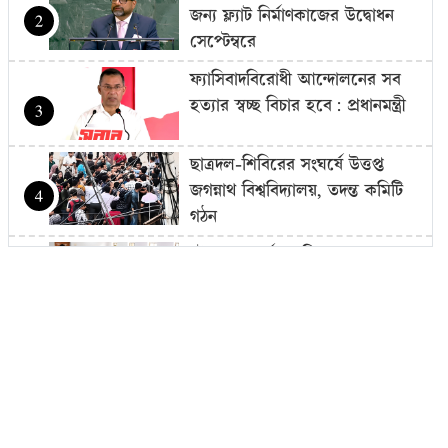
জন্য ফ্ল্যাট নির্মাণকাজের উদ্বোধন
2
সেপ্টেম্বরে
ফ্যাসিবাদবিরোধী আন্দোলনের সব
হত্যার স্বচ্ছ বিচার হবে: প্রধানমন্ত্রী
3
ছাত্রদল-শিবিরের সংঘর্ষে উত্তপ্ত
জগন্নাথ বিশ্ববিদ্যালয়, তদন্ত কমিটি
4
গঠন
চট্টগ্রাম বোর্ডের স্থগিত হওয়া
এইচএসসি পরীক্ষার নতুন সময়সূচি
5
প্রকাশ
১৮ বছর বয়সেই অধ্যাপক, ৩০৬
বছরের রেকর্ড ভাঙলেন তিনি
6
জুলাইকে ভুলিয়ে দেওয়ার সংগ্রাম