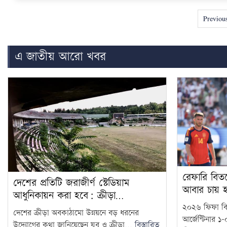
Previou
এ জাতীয় আরো খবর
রেফারি বিতর্
দেশের প্রতিটি জরাজীর্ণ স্টেডিয়াম
আবার চায় হ
আধুনিকায়ন করা হবে: ক্রীড়া…
২০২৬ ফিফা বিশ
দেশের ক্রীড়া অবকাঠামো উন্নয়নে বড় ধরনের
আর্জেন্টিনার 
উদ্যোগের কথা জানিয়েছেন যুব ও ক্রীড়া...
বিস্তারিত