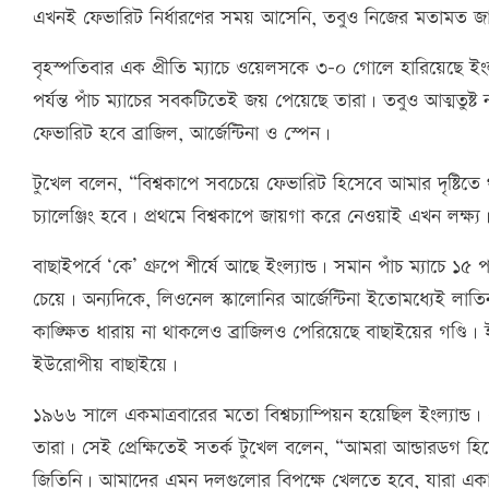
এখনই ফেভারিট নির্ধারণের সময় আসেনি, তবুও নিজের মতামত জান
বৃহস্পতিবার এক প্রীতি ম্যাচে ওয়েলসকে ৩-০ গোলে হারিয়েছে ইংল
পর্যন্ত পাঁচ ম্যাচের সবকটিতেই জয় পেয়েছে তারা। তবুও আত্মতুষ্ট
ফেভারিট হবে ব্রাজিল, আর্জেন্টিনা ও স্পেন।
টুখেল বলেন, “বিশ্বকাপে সবচেয়ে ফেভারিট হিসেবে আমার দৃষ্টিতে থা
চ্যালেঞ্জিং হবে। প্রথমে বিশ্বকাপে জায়গা করে নেওয়াই এখন লক্ষ্য
বাছাইপর্বে ‘কে’ গ্রুপে শীর্ষে আছে ইংল্যান্ড। সমান পাঁচ ম্যাচে
চেয়ে। অন্যদিকে, লিওনেল স্কালোনির আর্জেন্টিনা ইতোমধ্যেই লাত
কাঙ্ক্ষিত ধারায় না থাকলেও ব্রাজিলও পেরিয়েছে বাছাইয়ের গণ্ডি। 
ইউরোপীয় বাছাইয়ে।
১৯৬৬ সালে একমাত্রবারের মতো বিশ্বচ্যাম্পিয়ন হয়েছিল ইংল্যান্ড।
তারা। সেই প্রেক্ষিতেই সতর্ক টুখেল বলেন, “আমরা আন্ডারডগ হি
জিতিনি। আমাদের এমন দলগুলোর বিপক্ষে খেলতে হবে, যারা একা