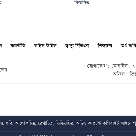
ত
বিস্তারিত
ন
রাজনীতি
লাইফ স্টাইল
স্বাস্থ্য চিকিৎসা
শিক্ষাঙ্গন
অর্থ বাণি
যোগাযোগ:
মোবাইল: ০০
ালেদ
অফিস: ভিয়
য, ছবি, আলোকচিত্র, রেখাচিত্র, ভিডিওচিত্র, অডিও কনটেন্ট কপিরাইট আইনে পূর্