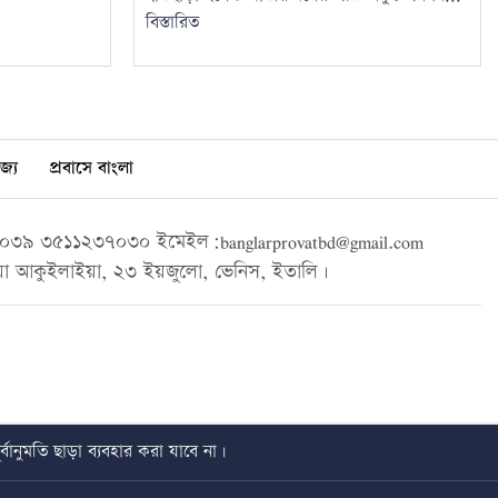
বিস্তারিত
জ্য
প্রবাসে বাংলা
৩৯ ৩৫১১২৩৭০৩০ ইমেইল:banglarprovatbd@gmail.com
া আকুইলাইয়া, ২৩ ইয়জুলো, ভেনিস, ইতালি।
বানুমতি ছাড়া ব্যবহার করা যাবে না।