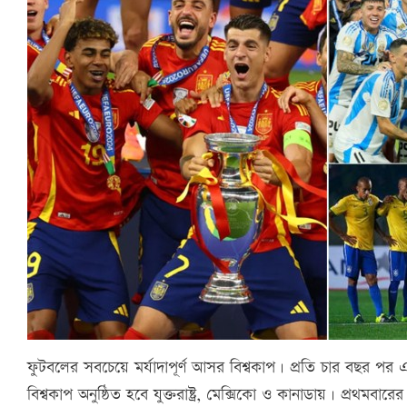
ফুটবলের সবচেয়ে মর্যাদাপূর্ণ আসর বিশ্বকাপ। প্রতি চার বছর পর এই
বিশ্বকাপ অনুষ্ঠিত হবে যুক্তরাষ্ট্র, মেক্সিকো ও কানাডায়। প্র