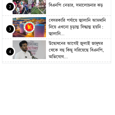
বিএনপি নেতার, সমালোচনার ঝড়
2
বেসরকারি পর্যায়ে জ্বালানি আমদানি
নিয়ে এখনো চূড়ান্ত সিদ্ধান্ত হয়নি:
3
জ্বালানি…
উদ্বোধনের আগেই জুলাই জাদুঘর
থেকে বহু কিছু সরিয়েছে বিএনপি,
4
অভিযোগ…
বাজার সিন্ডিকেট-মজুদদারির বিরুদ্ধে
বিশেষ ক্ষমতা আইন প্রয়োগ করা
5
হবে: আইনমন্ত্রী
বিএনপি হয়তো ভারতকে ভয়
পাচ্ছে: নাহিদ ইসলাম
6
রোম বিমানবন্দরে ৭ ঘণ্টার বেশি