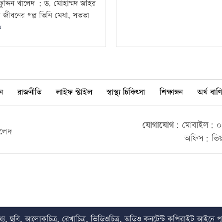
ুদ্দিন খালেদ : ড. মোহাম্মদ জহির
ী জীবনের গল্প তিনি মেধা, সততা
ত
ন
রাজনীতি
লাইফ স্টাইল
স্বাস্থ্য চিকিৎসা
শিক্ষাঙ্গন
অর্থ বাণি
যোগাযোগ:
মোবাইল: ০০
ালেদ
অফিস: ভিয়
য, ছবি, আলোকচিত্র, রেখাচিত্র, ভিডিওচিত্র, অডিও কনটেন্ট কপিরাইট আইনে পূর্