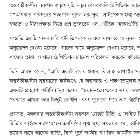
অন্তর্বর্তীকালীন সরকার কর্তৃক দুটি নতুন বেসরকারি টেলিভিশন চ্যানে
গণঅধিকার পরিষদের সভাপতি নুরুল হক নুর। লাইসেন্সপ্রাপ্তরা জা
স্বচ্ছতা ও নিরপেক্ষতা নিয়ে প্রশ্ন তুলেছেন এবং এটিকে ‘স্বজনপ্রী
সম্প্রতি একটি বেসরকারি টেলিভিশনকে দেওয়া সাক্ষাৎকারে নুরুল 
অনুমোদন দেওয়া হয়েছে। যাদের নামে অনুমোদন দেওয়া হয়েছে,
খাচ্ছেন তারা, সেখানে টেলিভিশন চ্যানেল পরিচালনা করবেন কীভা
তিনি আরও বলেন, “আমি একটি দলের প্রধান, কিন্তু ৫ আগস্টের
অন্তর্বর্তীকালীন সরকারের কর্মকাণ্ডে যে অস্বচ্ছতা ও পক্ষপাতম
এমনটি প্রত্যাশা করিনি।”নুর বলেন, “ওয়ান-ইলেভেনের সময় সরকার 
সরকারে আমরা তার কিছুই দেখিনি। বরং পুরোনো ধাঁচে ভাগ-বাঁটোয়া
প্রসঙ্গত, মঙ্গলবার অন্তর্বর্তীকালীন সরকার ‘নেক্সট টিভি’ ও ‘লাইভ
টিভি’র লাইসেন্স পেয়েছেন এনসিপির যুগ্ম মুখ্য সমন্বয়ক মো. আ
রহমান নামে আরেক ব্যক্তি, যিনি পূর্বে জাতীয় নাগরিক কমিটির সদস