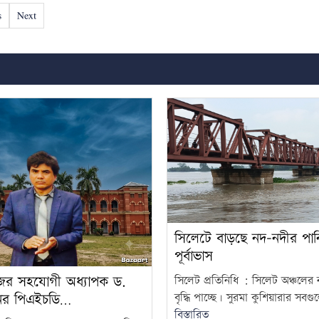
s
Next
সিলেটে বাড়ছে নদ-নদীর পানি,
পূর্বাভাস
ের সহযোগী অধ্যাপক ড.
সিলেট প্রতিনিধি : সিলেট অঞ্চলের
বৃদ্ধি পাচ্ছে। সুরমা কুশিয়ারার সবগু
নের পিএইচডি…
বিস্তারিত