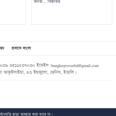
জনতা...
বিস্তারিত
জ্য
প্রবাসে বাংলা
৩৯ ৩৫১১২৩৭০৩০ ইমেইল:banglarprovatbd@gmail.com
া আকুইলাইয়া, ২৩ ইয়জুলো, ভেনিস, ইতালি।
বানুমতি ছাড়া ব্যবহার করা যাবে না।