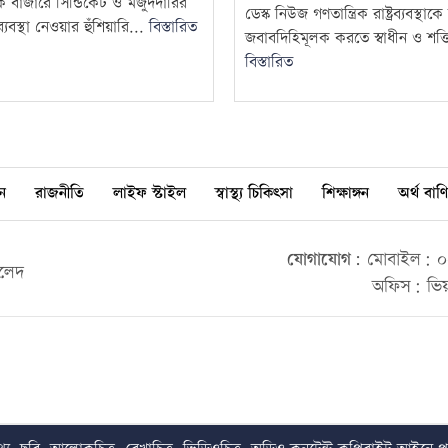
দক বাজারে সিন্ডিকেট ও মজুদদারির
ডেস্ক নিউজ গণতান্ত্রিক রাষ্ট্রব্যবস্থা
্যবস্থা নেওয়ার হুঁশিয়ারি...
বিস্তারিত
জবাবদিহিমূলক করতে স্বাধীন ও শক্ত
বিস্তারিত
ন
রাজনীতি
লাইফ স্টাইল
স্বাস্থ্য চিকিৎসা
শিক্ষাঙ্গন
অর্থ বাণি
যোগাযোগ:
মোবাইল: ০০
ালেদ
অফিস: ভিয়