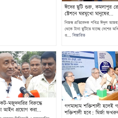
ঈদের ছুটি শুরু, কমলাপুর র
স্টেশনে ঘরমুখো মানুষের…
নিজস্ব প্রতিবেদক পবিত্র ঈদুল আজ
থেকে টানা ছুটিতে যাচ্ছে দেশের অ
ও...
বিস্তারিত
কেট-মজুদদারির বিরুদ্ধে
গণমাধ্যম শক্তিশালী হলেই গণত
তা আইন প্রয়োগ করা…
শক্তিশালী হবে: মির্জা ফখর