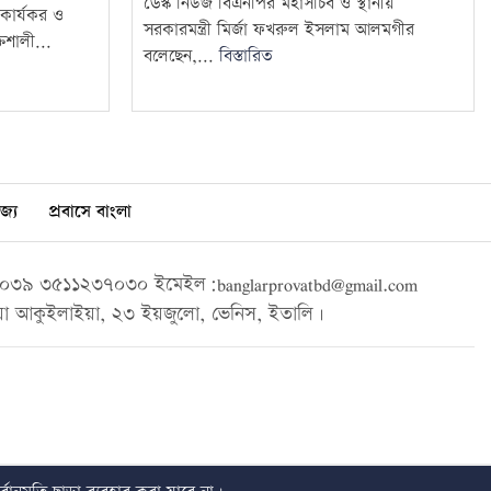
ডেস্ক নিউজ বিএনপির মহাসচিব ও স্থানীয়
কে কার্যকর ও
সরকারমন্ত্রী মির্জা ফখরুল ইসলাম আলমগীর
িশালী...
বলেছেন,...
বিস্তারিত
জ্য
প্রবাসে বাংলা
৩৯ ৩৫১১২৩৭০৩০ ইমেইল:banglarprovatbd@gmail.com
া আকুইলাইয়া, ২৩ ইয়জুলো, ভেনিস, ইতালি।