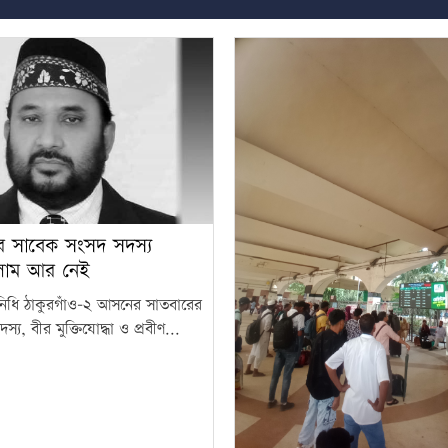
ের সাবেক সংসদ সদস্য
লাম আর নেই
িনিধি ঠাকুরগাঁও-২ আসনের সাতবারের
য, বীর মুক্তিযোদ্ধা ও প্রবীণ...