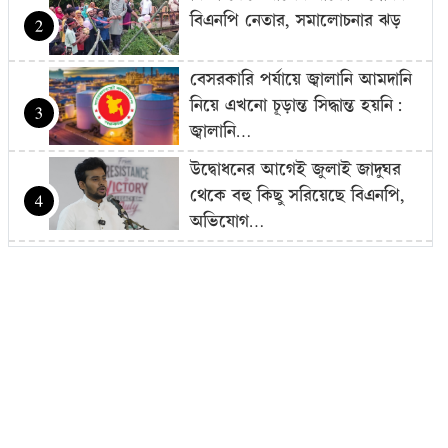
বিএনপি নেতার, সমালোচনার ঝড়
2
বেসরকারি পর্যায়ে জ্বালানি আমদানি
নিয়ে এখনো চূড়ান্ত সিদ্ধান্ত হয়নি:
3
জ্বালানি…
উদ্বোধনের আগেই জুলাই জাদুঘর
থেকে বহু কিছু সরিয়েছে বিএনপি,
4
অভিযোগ…
বাজার সিন্ডিকেট-মজুদদারির বিরুদ্ধে
বিশেষ ক্ষমতা আইন প্রয়োগ করা
5
হবে: আইনমন্ত্রী
বিএনপি হয়তো ভারতকে ভয়
পাচ্ছে: নাহিদ ইসলাম
6
রোম বিমানবন্দরে ৭ ঘণ্টার বেশি