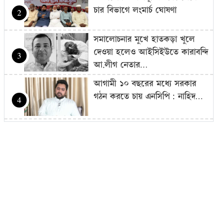
চার বিভাগে লংমার্চ ঘোষণা
2
সমালোচনার মুখে হাতকড়া খুলে
দেওয়া হলেও আইসিইউতে কারাবন্দি
3
আ.লীগ নেতার…
আগামী ১০ বছরের মধ্যে সরকার
গঠন করতে চায় এনসিপি: নাহিদ…
4
আজ থেকে সবার জন্য উন্মুক্ত
‘জুলাই গণঅভ্যুত্থান স্মৃতি জাদুঘর’
5
শেখ হাসিনাকে গণমাধ্যমের সঙ্গে
সরাসরি কথা বলার সুযোগ দেওয়ায়
6
ঢাকার…
এলএনজি টার্মিনাল চালু, কমতে