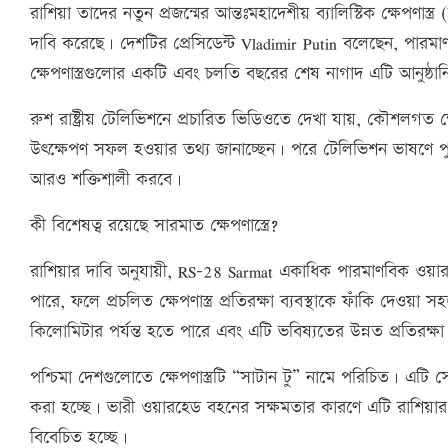
রাশিয়া তাদের নতুন প্রজন্মের আন্তঃমহাদেশীয় ব্যালিস্টিক ক্ষেপ
দাবি করেছে। দেশটির প্রেসিডেন্ট Vladimir Putin বলেছেন, পারমাণবিক
ক্ষেপণাস্ত্রগুলোর একটি এবং চলতি বছরের শেষ নাগাদ এটি আনুষ্ঠা
রুশ রাষ্ট্রীয় টেলিভিশনে প্রচারিত ভিডিওতে দেখা যায়, কৌশলগত ক্ষে
উৎক্ষেপণ সফল হওয়ার তথ্য জানাচ্ছেন। পরে টেলিভিশন ভাষণে পুত
আরও শক্তিশালী করবে।
কী বিশেষত্ব রয়েছে সারমাত ক্ষেপণাস্ত্রে?
রাশিয়ার দাবি অনুযায়ী, RS-28 Sarmat একাধিক পারমাণবিক ওয়া
পারে, ফলে প্রচলিত ক্ষেপণাস্ত্র প্রতিরক্ষা ব্যবস্থাকে ফাঁকি দেওয়া
কিলোমিটার পর্যন্ত হতে পারে এবং এটি ভবিষ্যতের উন্নত প্রতিরক্ষ
পশ্চিমা দেশগুলোতে ক্ষেপণাস্ত্রটি “সাটান টু” নামে পরিচিত। 
করা হচ্ছে। ভারী ওয়ারহেড বহনের সক্ষমতার কারণে এটি রাশিয়ার 
বিবেচিত হচ্ছে।