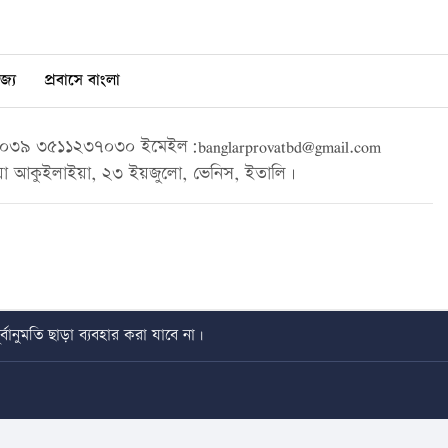
জ্য
প্রবাসে বাংলা
৩৯ ৩৫১১২৩৭০৩০ ইমেইল:banglarprovatbd@gmail.com
া আকুইলাইয়া, ২৩ ইয়জুলো, ভেনিস, ইতালি।
বানুমতি ছাড়া ব্যবহার করা যাবে না।