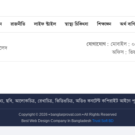
ন
রাজনীতি
লাইফ স্টাইল
স্বাস্থ্য চিকিৎসা
শিক্ষাঙ্গন
অর্থ বাণি
যোগাযোগ:
মোবাইল: ০০
ালেদ
অফিস: ভিয়
য, ছবি, আলোকচিত্র, রেখাচিত্র, ভিডিওচিত্র, অডিও কনটেন্ট কপিরাইট আইনে পূর্
Copyright © 2026 • banglarprovat.com • All Rights Reserved
Best Web Design Company In Bangladesh
Trust Soft BD