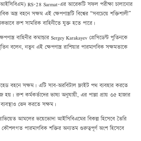
ণাস্ত্র (আইসিবিএম) RS-28 Sarmat-এর আরেকটি সফল পরীক্ষা চালানোর
 অস্ত্র বহনে সক্ষম এই ক্ষেপণাস্ত্রটি বিশ্বের “সবচেয়ে শক্তিশালী”
নিকভাবে রুশ সামরিক বাহিনীতে যুক্ত হতে পারে।
পণাস্ত্র বাহিনীর কমান্ডার Sergey Karakayev প্রেসিডেন্ট পুতিনকে
িন বলেন, নতুন এই ক্ষেপণাস্ত্র রাশিয়ার পারমাণবিক সক্ষমতাকে
রহেড বহনে সক্ষম। এটি সাব-অরবিটাল ফ্লাইট পথ ব্যবহার করতে
 সহজ হয়। রুশ কর্মকর্তাদের ভাষ্য অনুযায়ী, এর পাল্লা প্রায় ৩৫ হাজার
া ব্যবস্থাও ভেদ করতে সক্ষম।
এটি সোভিয়েত আমলের ভয়েভোদা আইসিবিএমের বিকল্প হিসেবে তৈরি
কৌশলগত পারমাণবিক শক্তির অন্যতম গুরুত্বপূর্ণ অংশ হিসেবে