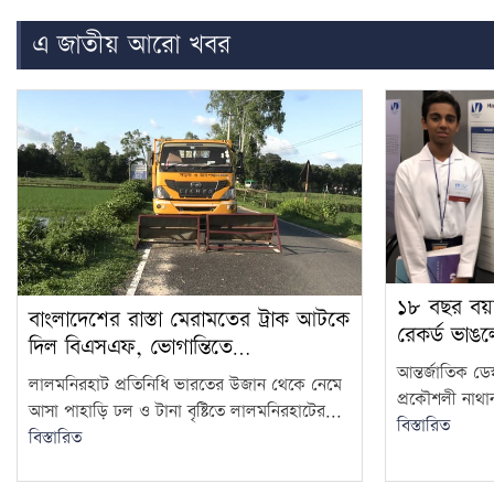
এ জাতীয় আরো খবর
১৮ বছর বয়
বাংলাদেশের রাস্তা মেরামতের ট্রাক আটকে
রেকর্ড ভাঙ
দিল বিএসএফ, ভোগান্তিতে…
আন্তর্জাতিক ডেস্
লালমনিরহাট প্রতিনিধি ভারতের উজান থেকে নেমে
প্রকৌশলী নাথা
আসা পাহাড়ি ঢল ও টানা বৃষ্টিতে লালমনিরহাটের...
বিস্তারিত
বিস্তারিত