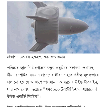
প্রকাশ: ১৩ মে ২০২৬, ০৯:০৬ এএম
পরিষ্কার জ্বালানি উৎপাদনে নতুন প্রযুক্তির সম্ভাবনা দেখাচ্ছে
চীন। দেশটির সিচুয়ান প্রদেশের ইবিন শহরে পরীক্ষামূলকভাবে
চালানো হয়েছে আকাশে ভাসমান এক ধরনের উইন্ড টারবাইন,
যার নাম দেওয়া হয়েছে “এস২০০০ স্ট্র্যাটোস্ফিয়ার এয়ারবোর্ন
উইন্ড এনার্জি সিস্টেম”।