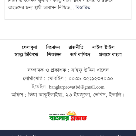
নিজস্ব প্রতিবেদক জুলাই গণঅভ্যুত্থানে শহিদ পরিবার ও গুরুতর
আহতদের জন্য স্থায়ী আবাসন নিশ্চিত...
বিস্তারিত
খেলাধুলা
বিনোদন
রাজনীতি
লাইফ স্টাইল
স্বাস্থ্য চিকিৎসা
শিক্ষাঙ্গন
অর্থ বাণিজ্য
প্রবাসে বাংলা
সম্পাদক ও প্রকাশক:
সাইফু উদ্দিন খালেদ
যোগাযোগ:
মোবাইল: ০০৩৯ ৩৫১১২৩৭০৩০
ইমেইল:banglarprovatbd@gmail.com
অফিস: ভিয়া আকুইলাইয়া, ২৩ ইয়জুলো, ভেনিস, ইতালি।