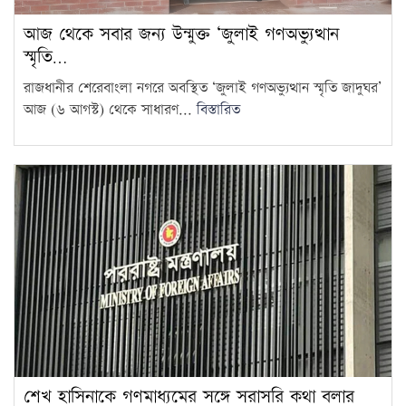
১৮ বছর বয়সেই অধ্যাপক, ৩০৬
আজ থেকে সবার জন্য উন্মুক্ত ‘জুলাই গণঅভ্যুত্থান
বছরের রেকর্ড ভাঙলেন তিনি
13
স্মৃতি…
রাজধানীর শেরেবাংলা নগরে অবস্থিত ‘জুলাই গণঅভ্যুত্থান স্মৃতি জাদুঘর’
জুলাইকে ভুলিয়ে দেওয়ার সংগ্রাম
আজ (৬ আগস্ট) থেকে সাধারণ...
বিস্তারিত
শুরু হয়েছে: জামায়াত আমির
14
৫ আগস্ট ঘিরে দেশজুড়ে কঠোর
নিরাপত্তা ব্যবস্থা
15
শেখ হাসিনাকে গণমাধ্যমের সঙ্গে সরাসরি কথা বলার