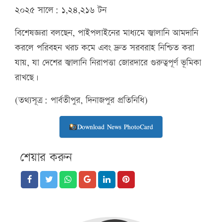
২০২৫ সালে: ১,২৪,২১৬ টন
বিশেষজ্ঞরা বলছেন, পাইপলাইনের মাধ্যমে জ্বালানি আমদানি
করলে পরিবহন খরচ কমে এবং দ্রুত সরবরাহ নিশ্চিত করা
যায়, যা দেশের জ্বালানি নিরাপত্তা জোরদারে গুরুত্বপূর্ণ ভূমিকা
রাখছে।
(তথ্যসূত্র: পার্বতীপুর, দিনাজপুর প্রতিনিধি)
Download News PhotoCard
শেয়ার করুন