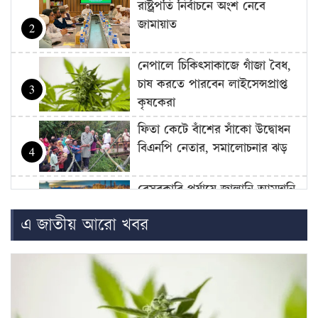
রাষ্ট্রপতি নির্বাচনে অংশ নেবে
জামায়াত
2
নেপালে চিকিৎসাকাজে গাঁজা বৈধ,
চাষ করতে পারবেন লাইসেন্সপ্রাপ্ত
3
কৃষকেরা
ফিতা কেটে বাঁশের সাঁকো উদ্বোধন
বিএনপি নেতার, সমালোচনার ঝড়
4
বেসরকারি পর্যায়ে জ্বালানি আমদানি
নিয়ে এখনো চূড়ান্ত সিদ্ধান্ত হয়নি:
5
এ জাতীয় আরো খবর
জ্বালানি…
উদ্বোধনের আগেই জুলাই জাদুঘর
থেকে বহু কিছু সরিয়েছে বিএনপি,
6
অভিযোগ…
বাজার সিন্ডিকেট-মজুদদারির বিরুদ্ধে