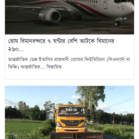
গেছেন চিকিৎসকরা, হাসপাতালে
12
ভোগান্তিতে রোগীরা
হামের উপসর্গে আরও ৩ শিশুর
মৃত্যু
13
রোম বিমানবন্দরে ৭ ঘণ্টার বেশি আটকে বিমানের
২৬০…
আওয়ামী লীগের সঙ্গে গণতন্ত্র যায়
না: মির্জা ফখরুল
14
আন্তর্জাতিক ডেস্ক ইতালির রাজধানী রোমের ফিউমিচিনো (লিওনার্দো দা
ভিঞ্চি) আন্তর্জাতিক...
বিস্তারিত
দরপত্র ছাড়াই ২০০ ইলেকট্রিক বাস
কিনছে সরকার
15