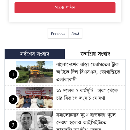
Previous
Next
জনপ্রিয় সংবাদ
সর্বশেষ সংবাদ
বাংলাদেশের রাস্তা মেরামতের ট্রাক
আটকে দিল বিএসএফ, ভোগান্তিতে
1
এলাকাবাসী
১১ দলের ৫ কর্মসূচি: ঢাকা থেকে
চার বিভাগে লংমার্চ ঘোষণা
2
সমালোচনার মুখে হাতকড়া খুলে
দেওয়া হলেও আইসিইউতে
3