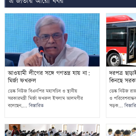
এ জাতীয় আরো খবর
আওয়ামী লীগের সঙ্গে গণতন্ত্র যায় না:
দরপত্র ছাড়
মির্জা ফখরুল
কিনছে সরক
ডেস্ক নিউজ বিএনপির মহাসচিব ও স্থানীয়
ডেস্ক নিউজ রা
সরকারমন্ত্রী মির্জা ফখরুল ইসলাম আলমগীর
ও পরিবেশবান্ধ
বলেছেন,...
বিস্তারিত
সড়ক...
বিস্তার