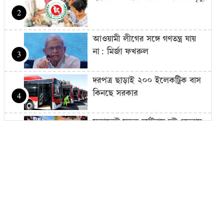
2
আওয়ামী লীগের সঙ্গে গণতন্ত্র যায়
না: মির্জা ফখরুল
3
দরপত্র ছাড়াই ২০০ ইলেকট্রিক বাস
কিনছে সরকার
4
সকালেই সড়ক দুর্ঘটনায় দুই জেলায়
প্রাণ গেল ১৬ জনের
5
বাংলাদেশের রাস্তা মেরামতের ট্রাক
আটকে দিল বিএসএফ, ভোগান্তিতে
6
এলাকাবাসী
১১ দলের ৫ কর্মসূচি: ঢাকা থেকে