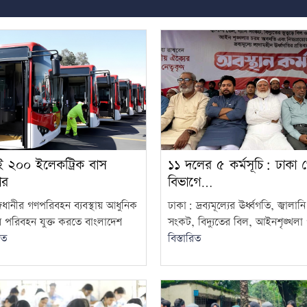
াই ২০০ ইলেকট্রিক বাস
১১ দলের ৫ কর্মসূচি: ঢাকা 
ার
বিভাগে…
জধানীর গণপরিবহন ব্যবস্থায় আধুনিক
ঢাকা: দ্রব্যমূল্যের ঊর্ধ্বগতি, জ্বালান
ব পরিবহন যুক্ত করতে বাংলাদেশ
সংকট, বিদ্যুতের বিল, আইনশৃঙ্খলা প
িত
বিস্তারিত