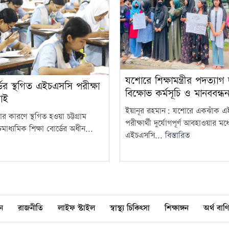
যশোরে শিক্ষামন্ত্রীর পদত্যাগ
র্ডের স্থগিত এইচএসসি পরীক্ষা
বিক্ষোভ কর্মসূচি ও মানববন্ধ
াই
ইয়ানূর রহমান: যশোরে একঝাঁক 
ার কারণে স্থগিত হওয়া চট্টগ্রাম
পরীক্ষার্থী দুর্যোগপূর্ণ আবহাওয়ার মধ্
মাধ্যমিক শিক্ষা বোর্ডের অধীন...
এইচএসসি...
বিস্তারিত
ন
রাজনীতি
লাইফ স্টাইল
স্বাস্থ্য চিকিৎসা
শিক্ষাঙ্গন
অর্থ বাণি