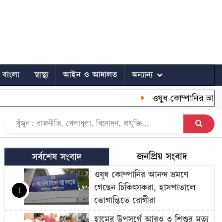
ে বাংলা
স্বাস্থ্য
আইন ও আদালত
অন্যান্য
ওষুধ কোম্পানির আনন্দ ভ্রম
জনপ্রিয় সংবাদ
সর্বশেষ সংবাদ
ওষুধ কোম্পানির আনন্দ ভ্রমণে
গেছেন চিকিৎসকরা, হাসপাতালে
1
ভোগান্তিতে রোগীরা
হামের উপসর্গে আরও ৩ শিশুর মৃত্যু