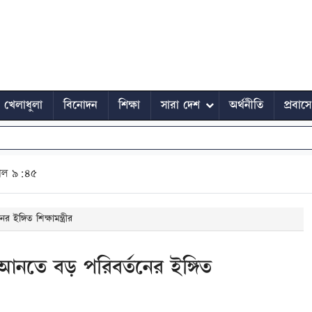
খেলাধুলা
বিনোদন
শিক্ষা
সারা দেশ
অর্থনীতি
প্রবাস
াল ৯:৪৫
র ইঙ্গিত শিক্ষামন্ত্রীর
ার্ড’ আনতে বড় পরিবর্তনের ইঙ্গিত