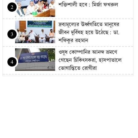
শক্তিশালী হবে: মির্জা ফখরুল
2
দ্রব্যমূল্যের ঊর্ধ্বগতিতে মানুষের
জীবন দুর্বিষহ হয়ে উঠেছে: ডা.
3
শফিকুর রহমান
ওষুধ কোম্পানির আনন্দ ভ্রমণে
গেছেন চিকিৎসকরা, হাসপাতালে
4
ভোগান্তিতে রোগীরা
হামের উপসর্গে আরও ৩ শিশুর মৃত্যু
5
আওয়ামী লীগের সঙ্গে গণতন্ত্র যায়
না: মির্জা ফখরুল
6
দরপত্র ছাড়াই ২০০ ইলেকট্রিক বাস