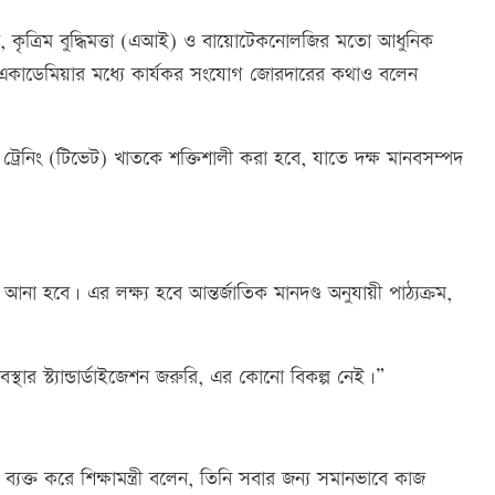
নোলজি, কৃত্রিম বুদ্ধিমত্তা (এআই) ও বায়োটেকনোলজির মতো আধুনিক
ল্প ও একাডেমিয়ার মধ্যে কার্যকর সংযোগ জোরদারের কথাও বলেন
ট্রেনিং (টিভেট) খাতকে শক্তিশালী করা হবে, যাতে দক্ষ মানবসম্পদ
তন আনা হবে। এর লক্ষ্য হবে আন্তর্জাতিক মানদণ্ড অনুযায়ী পাঠ্যক্রম,
স্থার স্ট্যান্ডার্ডাইজেশন জরুরি, এর কোনো বিকল্প নেই।”
্যক্ত করে শিক্ষামন্ত্রী বলেন, তিনি সবার জন্য সমানভাবে কাজ