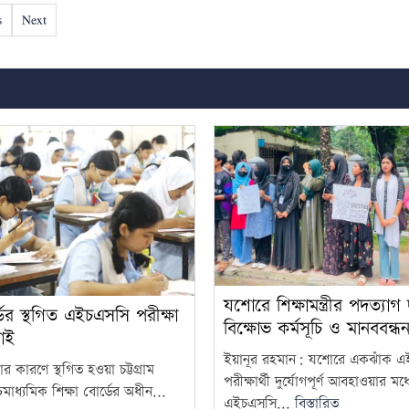
s
Next
যশোরে শিক্ষামন্ত্রীর পদত্যাগ
র্ডের স্থগিত এইচএসসি পরীক্ষা
বিক্ষোভ কর্মসূচি ও মানববন্ধ
াই
ইয়ানূর রহমান: যশোরে একঝাঁক 
ার কারণে স্থগিত হওয়া চট্টগ্রাম
পরীক্ষার্থী দুর্যোগপূর্ণ আবহাওয়ার মধ্
মাধ্যমিক শিক্ষা বোর্ডের অধীন...
এইচএসসি...
বিস্তারিত