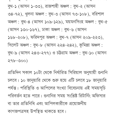
বুথ-১ (আসন ১-৩৩), রাজশাহী অঞ্চল: বুথ-২ (আসন
৩৪-৭২), খুলনা অঞ্চল: বুথ-৩ (আসন ৭৩-১০৮), বরিশাল
অঞ্চল: বুথ-৪ (আসন ১০৯-১২৯), ময়মনসিংহ অঞ্চল: বুথ-৫
(আসন ১৩০-১৬৭), ঢাকা অঞ্চল: বুথ-৬ (আসন
১৬৮-২০৮), ফরিদপুর অঞ্চল: বুথ-৭ (আসন ২০৯-২২৩),
সিলেট অঞ্চল: বুথ-৮ (আসন ২২৪-২৪২), কুমিল্লা অঞ্চল:
বুথ-৯ (আসন ২৪৩-২৭৭) ও চট্টগ্রাম অঞ্চল: বুথ-১০ (আসন
২৭৮-৩০০)
প্রতিদিন সকাল ১০টা থেকে নির্ধারিত সিরিয়াল অনুযায়ী শুনানি
চলবে। ১০ জানুয়ারি থেকে শুরু হয়ে এটি চলবে ১৮ জানুয়ারি
পর্যন্ত। পরিস্থিতি ও আপিলের সংখ্যা বিবেচনায় এই সময়সূচি
পরিবর্তন হতে পারে। শুনানির সময় সংশ্লিষ্ট রিটার্নিং অফিসার
বা তার প্রতিনিধি এবং আপিলকারীকে প্রয়োজনীয়
কাগজপত্রসহ উপস্থিত থাকতে হবে।