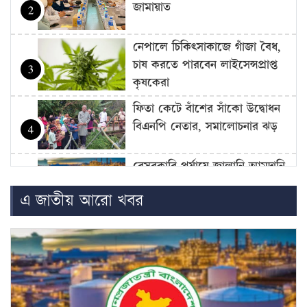
জামায়াত
2
নেপালে চিকিৎসাকাজে গাঁজা বৈধ,
চাষ করতে পারবেন লাইসেন্সপ্রাপ্ত
3
কৃষকেরা
ফিতা কেটে বাঁশের সাঁকো উদ্বোধন
বিএনপি নেতার, সমালোচনার ঝড়
4
বেসরকারি পর্যায়ে জ্বালানি আমদানি
নিয়ে এখনো চূড়ান্ত সিদ্ধান্ত হয়নি:
5
এ জাতীয় আরো খবর
জ্বালানি…
উদ্বোধনের আগেই জুলাই জাদুঘর
থেকে বহু কিছু সরিয়েছে বিএনপি,
6
অভিযোগ…
বাজার সিন্ডিকেট-মজুদদারির বিরুদ্ধে