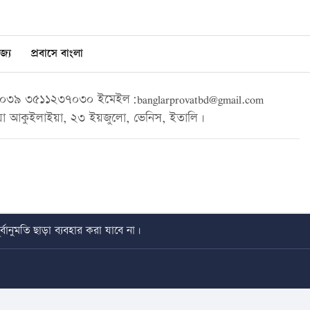
জ্য
প্রবাসে বাংলা
৩৯ ৩৫১১২৩৭০৩০ ইমেইল:banglarprovatbd@gmail.com
া আকুইলাইয়া, ২৩ ইয়জুলো, ভেনিস, ইতালি।
বানুমতি ছাড়া ব্যবহার করা যাবে না।