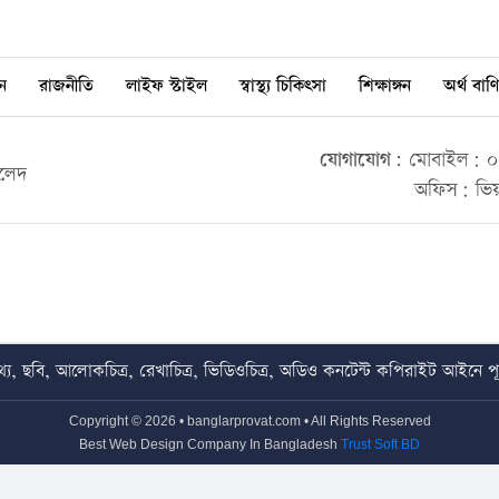
ন
রাজনীতি
লাইফ স্টাইল
স্বাস্থ্য চিকিৎসা
শিক্ষাঙ্গন
অর্থ বাণি
যোগাযোগ:
মোবাইল: ০০
ালেদ
অফিস: ভিয়
য, ছবি, আলোকচিত্র, রেখাচিত্র, ভিডিওচিত্র, অডিও কনটেন্ট কপিরাইট আইনে পূর্
Copyright © 2026 • banglarprovat.com • All Rights Reserved
Best Web Design Company In Bangladesh
Trust Soft BD