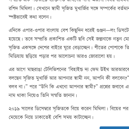
রশিদ মিথিলা। সেখানে স্বামী সৃজিত মুখার্জির সঙ্গে সম্পর্কের ব
স্পষ্টভাবেই কথা বলেন।
এদিকে এপার–ওপার বাংলায় বেশ কিছুদিন ধরেই গুঞ্জন—লং ডিসটেন্স
হয়েছে। তবে সম্প্রতি প্রকাশিত একটি ছবি সেই জল্পনাকে নতুন 
সৃজিত একসঙ্গে দেশের বাইরে ঘুরে বেড়াচ্ছেন। শীতের পোশাকে তিনজনই
মিডিয়ায় ছড়িয়ে পড়ার পর আলোচনা আরও জোরালো হয়।
এর আগে মাছরাঙা টেলিভিশনের ‘বিহাইন্ড দ্য ফেম উইথ আরআরকে’
বলছেন সৃজিত মুখার্জি আর আপনার স্বামী নন, আপনি কী বলবেন?”
বলব না।” পরে “উনি কি এখনো আপনার স্বামী?” প্রশ্নের জবাবে একট
নাম থাকা নিয়েও তিনি সম্মতি জানান।
২০১৯ সালের ডিসেম্বরে সৃজিতকে বিয়ে করেন মিথিলা। বিয়ের 
মেয়েকে নিয়ে ঢাকাতেই বেশি সময় কাটাচ্ছেন।