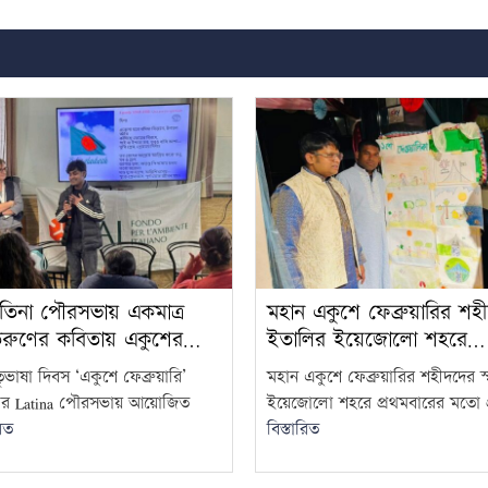
তিনা পৌরসভায় একমাত্র
মহান একুশে ফেব্রুয়ারির শহ
তরুণের কবিতায় একুশের…
ইতালির ইয়েজোলো শহরে…
ৃভাষা দিবস ‘একুশে ফেব্রুয়ারি’
মহান একুশে ফেব্রুয়ারির শহীদদের 
ির Latina পৌরসভায় আয়োজিত
ইয়েজোলো শহরে প্রথমবারের মতো প
রিত
বিস্তারিত