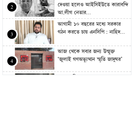
দেওয়া হলেও আইসিইউতে কারাবন্দি
2
আ.লীগ নেতার…
আগামী ১০ বছরের মধ্যে সরকার
গঠন করতে চায় এনসিপি: নাহিদ…
3
আজ থেকে সবার জন্য উন্মুক্ত
‘জুলাই গণঅভ্যুত্থান স্মৃতি জাদুঘর’
4
শেখ হাসিনাকে গণমাধ্যমের সঙ্গে
সরাসরি কথা বলার সুযোগ দেওয়ায়
5
ঢাকার…
এলএনজি টার্মিনাল চালু, কমতে
পারে গ্যাস সংকট
6
চুরি করতে এসে ধরা, গৃহবধূর