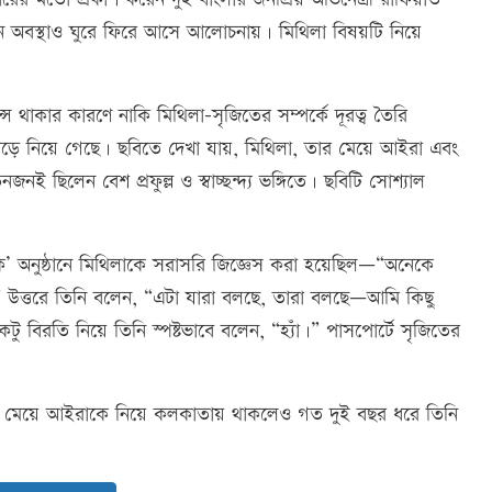
র্তমান অবস্থাও ঘুরে ফিরে আসে আলোচনায়। মিথিলা বিষয়টি নিয়ে
 থাকার কারণে নাকি মিথিলা–সৃজিতের সম্পর্কে দূরত্ব তৈরি
মোড়ে নিয়ে গেছে। ছবিতে দেখা যায়, মিথিলা, তার মেয়ে আইরা এবং
 ছিলেন বেশ প্রফুল্ল ও স্বাচ্ছন্দ্য ভঙ্গিতে। ছবিটি সোশ্যাল
 অনুষ্ঠানে মিথিলাকে সরাসরি জিজ্ঞেস করা হয়েছিল—“অনেকে
 উত্তরে তিনি বলেন, “এটা যারা বলছে, তারা বলছে—আমি কিছু
ু বিরতি নিয়ে তিনি স্পষ্টভাবে বলেন, “হ্যাঁ।” পাসপোর্টে সৃজিতের
পর মেয়ে আইরাকে নিয়ে কলকাতায় থাকলেও গত দুই বছর ধরে তিনি