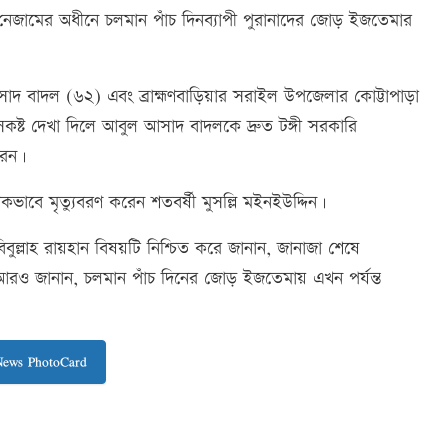
ী নেজামের অধীনে চলমান পাঁচ দিনব্যাপী পুরানাদের জোড় ইজতেমার
দ বাদল (৬২) এবং ব্রাহ্মণবাড়িয়ার সরাইল উপজেলার কোট্টাপাড়া
কষ্ট দেখা দিলে আবুল আসাদ বাদলকে দ্রুত টঙ্গী সরকারি
রেন।
ভাবে মৃত্যুবরণ করেন শতবর্ষী মুসল্লি মইনইউদ্দিন।
ুল্লাহ রায়হান বিষয়টি নিশ্চিত করে জানান, জানাজা শেষে
 আরও জানান, চলমান পাঁচ দিনের জোড় ইজতেমায় এখন পর্যন্ত
News PhotoCard