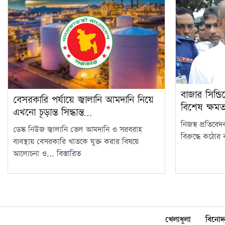
বাজার সিন্ডি
বেসরকারি পর্যায়ে জ্বালানি আমদানি নিয়ে
বিশেষ ক্ষম
এখনো চূড়ান্ত সিদ্ধান্ত…
নিজস্ব প্রতিবে
ডেস্ক নিউজ জ্বালানি তেল আমদানি ও সরবরাহ
বিরুদ্ধে কঠোর ব
ব্যবস্থায় বেসরকারি খাতকে যুক্ত করার বিষয়ে
আলোচনা ও...
বিস্তারিত
খেলাধুলা
বিনোদ