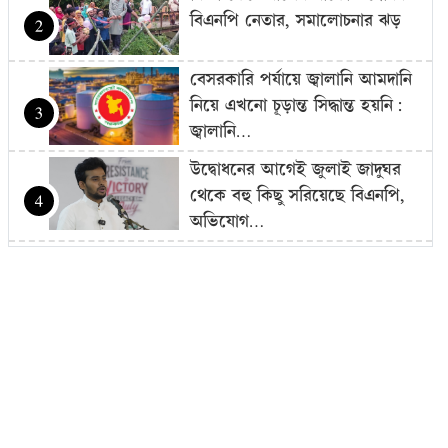
বিএনপি নেতার, সমালোচনার ঝড়
2
বেসরকারি পর্যায়ে জ্বালানি আমদানি
নিয়ে এখনো চূড়ান্ত সিদ্ধান্ত হয়নি:
3
জ্বালানি…
উদ্বোধনের আগেই জুলাই জাদুঘর
থেকে বহু কিছু সরিয়েছে বিএনপি,
4
অভিযোগ…
বাজার সিন্ডিকেট-মজুদদারির বিরুদ্ধে
বিশেষ ক্ষমতা আইন প্রয়োগ করা
5
হবে: আইনমন্ত্রী
বিএনপি হয়তো ভারতকে ভয়
পাচ্ছে: নাহিদ ইসলাম
6
রোম বিমানবন্দরে ৭ ঘণ্টার বেশি