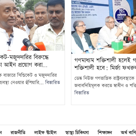
কেট-মজুদদারির বিরুদ্ধে
গণমাধ্যম শক্তিশালী হলেই গণত
তা আইন প্রয়োগ করা…
শক্তিশালী হবে: মির্জা ফখর
দক বাজারে সিন্ডিকেট ও মজুদদারির
ডেস্ক নিউজ গণতান্ত্রিক রাষ্ট্রব্যবস্থা
্যবস্থা নেওয়ার হুঁশিয়ারি...
বিস্তারিত
জবাবদিহিমূলক করতে স্বাধীন ও শক্ত
বিস্তারিত
ন
রাজনীতি
লাইফ স্টাইল
স্বাস্থ্য চিকিৎসা
শিক্ষাঙ্গন
অর্থ বাণি