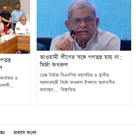
আওয়ামী লীগের সঙ্গে গণতন্ত্র যায় না:
ন্ত্র
মির্জা ফখরুল
ুল
ডেস্ক নিউজ বিএনপির মহাসচিব ও স্থানীয়
কে কার্যকর ও
সরকারমন্ত্রী মির্জা ফখরুল ইসলাম আলমগীর
িশালী...
বলেছেন,...
বিস্তারিত
জ্য
প্রবাসে বাংলা