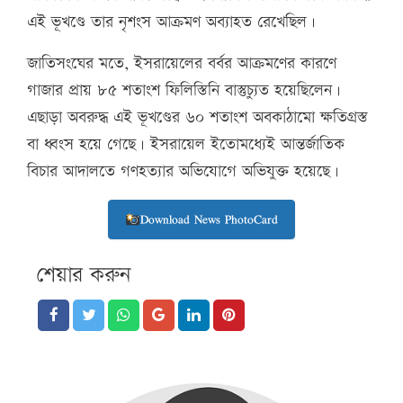
এই ভূখণ্ডে তার নৃশংস আক্রমণ অব্যাহত রেখেছিল।
জাতিসংঘের মতে, ইসরায়েলের বর্বর আক্রমণের কারণে
গাজার প্রায় ৮৫ শতাংশ ফিলিস্তিনি বাস্তুচ্যুত হয়েছিলেন।
এছাড়া অবরুদ্ধ এই ভূখণ্ডের ৬০ শতাংশ অবকাঠামো ক্ষতিগ্রস্ত
বা ধ্বংস হয়ে গেছে। ইসরায়েল ইতোমধ্যেই আন্তর্জাতিক
বিচার আদালতে গণহত্যার অভিযোগে অভিযুক্ত হয়েছে।
Download News PhotoCard
শেয়ার করুন