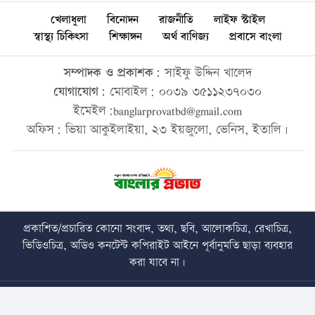
খেলাধুলা
বিনোদন
রাজনীতি
লাইফ স্টাইল
স্বাস্থ্য চিকিৎসা
শিক্ষাঙ্গন
অর্থ বাণিজ্য
প্রবাসে বাংলা
সম্পাদক ও প্রকাশক:
সাইফু উদ্দিন খালেদ
যোগাযোগ:
মোবাইল: ০০৩৯ ৩৫১১২৩৭০৩০
ইমেইল:banglarprovatbd@gmail.com
অফিস: ভিয়া আকুইলাইয়া, ২৩ ইয়জুলো, ভেনিস, ইতালি।
প্রকাশিত/প্রচারিত কোনো সংবাদ, তথ্য, ছবি, আলোকচিত্র, রেখাচিত্র,
ভিডিওচিত্র, অডিও কনটেন্ট কপিরাইট আইনে পূর্বানুমতি ছাড়া ব্যবহার
করা যাবে না।
Copyright © 2026 • banglarprovat.com • All Rights Reserved
Best Web Design Company In Bangladesh
Trust Soft BD