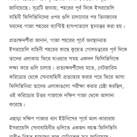
জানিয়েছে। সূত্রটি জানায়, শহরের পূর্ব দিকে ইসরায়েলি
বাহিনী ফিলিস্তিনিদের ওপর গুলি চালানোর পর তিনজনের
মরদেহ গাজা শহরের ব্যাপ্টিস্ট হাসপাতালে স্থানান্তর করা হয়।
প্রত্যক্ষদর্শীরা জানান, গাজা শহরের পূর্বে অবস্থানরত
ইসরায়েলি বাহিনী শহরের কাছে কুয়েত গোলচত্বরের পূর্ব দিকে
তাদের এলাকায় ফিরে যাওয়ার সময় একদল ফিলিস্তিনিকে
লক্ষ্য করে গুলি চালায়। প্রত্যক্ষদর্শীদের মতে, নেটজারিম
করিডোর থেকে সেনাবাহিনী প্রত্যাহার করার পরে ফিরে আসা
ফিলিস্তিনিরা তাদের এলাকাগুলো পরীক্ষা করার চেষ্টা করছিল,
ওই করিডোর উত্তর গাজাকে দক্ষিণ গাজা থেকে আলাদা
করেছে।
এছাড়া দক্ষিণ গাজার খান ইউনিসের পূর্বে আল-কারারায়
ইসরায়েলি সেনাবাহিনীর গুলিতে একজন বয়স্ক ফিলিস্তিনি