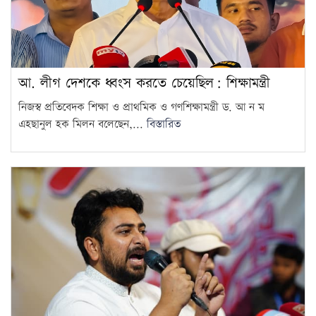
আ. লীগ দেশকে ধ্বংস করতে চেয়েছিল: শিক্ষামন্ত্রী
নিজস্ব প্রতিবেদক শিক্ষা ও প্রাথমিক ও গণশিক্ষামন্ত্রী ড. আ ন ম
এহছানুল হক মিলন বলেছেন,...
বিস্তারিত