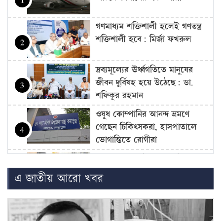
গণমাধ্যম শক্তিশালী হলেই গণতন্ত্র
শক্তিশালী হবে: মির্জা ফখরুল
2
দ্রব্যমূল্যের ঊর্ধ্বগতিতে মানুষের
জীবন দুর্বিষহ হয়ে উঠেছে: ডা.
3
শফিকুর রহমান
ওষুধ কোম্পানির আনন্দ ভ্রমণে
গেছেন চিকিৎসকরা, হাসপাতালে
4
ভোগান্তিতে রোগীরা
হামের উপসর্গে আরও ৩ শিশুর
মৃত্যু
5
এ জাতীয় আরো খবর
আওয়ামী লীগের সঙ্গে গণতন্ত্র যায়
না: মির্জা ফখরুল
6