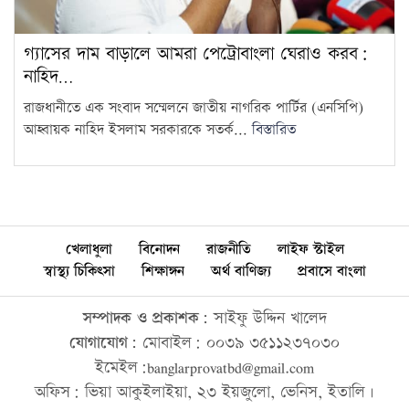
গ্যাসের দাম বাড়ালে আমরা পেট্রোবাংলা ঘেরাও করব:
নাহিদ…
রাজধানীতে এক সংবাদ সম্মেলনে জাতীয় নাগরিক পার্টির (এনসিপি)
আহ্বায়ক নাহিদ ইসলাম সরকারকে সতর্ক...
বিস্তারিত
খেলাধুলা
বিনোদন
রাজনীতি
লাইফ স্টাইল
স্বাস্থ্য চিকিৎসা
শিক্ষাঙ্গন
অর্থ বাণিজ্য
প্রবাসে বাংলা
সম্পাদক ও প্রকাশক:
সাইফু উদ্দিন খালেদ
যোগাযোগ:
মোবাইল: ০০৩৯ ৩৫১১২৩৭০৩০
ইমেইল:banglarprovatbd@gmail.com
অফিস: ভিয়া আকুইলাইয়া, ২৩ ইয়জুলো, ভেনিস, ইতালি।