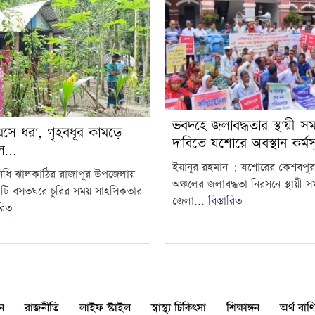
ভবদহে জলাবদ্ধতার স্থায়ী স
এসে ধরা, গৃহবধূর কামড়ে
দাবিতে যশোরে অবস্থান কর্মস
ুল…
ইয়ানূর রহমান : যশোরের কেশবপু
নিধি ঝালকাঠির রাজাপুর উপজেলায়
অঞ্চলের জলাবদ্ধতা নিরসনে স্থায়ী স
টি বসতঘরে চুরির সময় সাহসিকতার
জেলা...
বিস্তারিত
ারিত
ন
রাজনীতি
লাইফ স্টাইল
স্বাস্থ্য চিকিৎসা
শিক্ষাঙ্গন
অর্থ বাণি