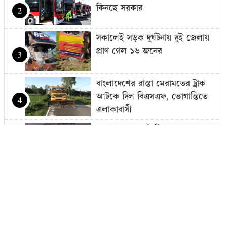
কিনছে সরকার
2
সকালেই সড়ক দুর্ঘটনায় দুই জেলায়
প্রাণ গেল ১৬ জনের
3
বাংলাদেশের রাস্তা মেরামতের ট্রাক
আটকে দিল বিএসএফ, ভোগান্তিতে
4
এলাকাবাসী
১১ দলের ৫ কর্মসূচি: ঢাকা থেকে
চার বিভাগে লংমার্চ ঘোষণা
5
সমালোচনার মুখে হাতকড়া খুলে
দেওয়া হলেও আইসিইউতে কারাবন্দি
6
আ.লীগ নেতার…
আগামী ১০ বছরের মধ্যে সরকার