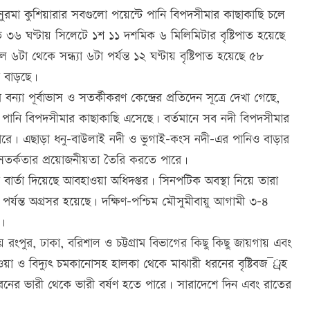
। সুরমা কুশিয়ারার সবগুলো পয়েন্টে পানি বিপদসীমার কাছাকাছি চলে
ত ৩৬ ঘণ্টায় সিলেটে ১শ ১১ দশমিক ৬ মিলিমিটার বৃষ্টিপাত হয়েছে
 থেকে সন্ধ্যা ৬টা পর্যন্ত ১২ ঘণ্টায় বৃষ্টিপাত হয়েছে ৫৮
া বাড়ছে।
 বন্যা পূর্বাভাস ও সতর্কীকরণ কেন্দ্রের প্রতিদেন সূত্রে দেখা গেছে,
র পানি বিপদসীমার কাছাকাছি এসেছে। বর্তমানে সব নদী বিপদসীমার
পারে। এছাড়া ধনু-বাউলাই নদী ও ভুগাই-কংস নদী-এর পানিও বাড়ার
 সতর্কতার প্রয়োজনীয়তা তৈরি করতে পারে।
্ধির বার্তা দিয়েছে আবহাওয়া অধিদপ্তর। সিনপটিক অবস্থা নিয়ে তারা
গ পর্যন্ত অগ্রসর হয়েছে। দক্ষিণ-পশ্চিম মৌসুমীবায়ু আগামী ৩-৪
ে।
ংপুর, ঢাকা, বরিশাল ও চট্টগ্রাম বিভাগের কিছু কিছু জায়গায় এবং
য়া ও বিদ্যুৎ চমকানোসহ হালকা থেকে মাঝারী ধরনের বৃষ্টিবজ¯্রহ
রনের ভারী থেকে ভারী বর্ষণ হতে পারে। সারাদেশে দিন এবং রাতের