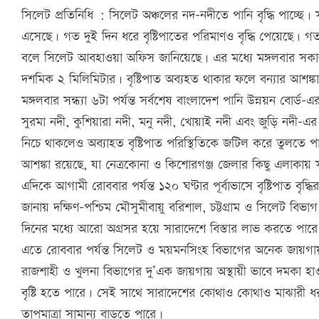
সিলেট প্রতিনিধি : সিলেট অঞ্চলের নদ-নদীতে পানি বৃদ্ধি পাচ্ছে
এসেছে। গত দুই দিন ধরে বৃষ্টিপাতের পরিমাণও বৃদ্ধি পেয়েছে। গ
বলে সিলেট আবহাওয়া অফিস জানিয়েছে। এর মধ্যে মঙ্গলবার সকাল ৬টা
দশমিক ২ মিলিমিটার। বৃষ্টিপাত অব্যহত থাকার ফলে বন্যার আশঙ্ক
মঙ্গলবার সন্ধ্যা ৬টা পর্যন্ত সর্বশেষ বাংলাদেশ পানি উন্নয়ন বোর্ড-এর
সুরমা নদী, কুশিয়ারা নদী, মনু নদী, খোয়াই নদী এবং জুড়ি নদী-এ
নিচে থাকলেও অব্যাহত বৃষ্টিপাত পরিস্থিতিকে জটিল করে তুলতে 
আশঙ্কা রয়েছে, যা নেত্রকোনা ও কিশোরগঞ্জ জেলার কিছু এলাকায়
এদিকে আগামী রোববার পর্যন্ত ১২০ ঘণ্টার পূর্বাভাসে বৃষ্টিপাত বৃদ
জানায় দক্ষিণ-পশ্চিম মৌসুমীবায়ু বরিশাল, চট্টগ্রাম ও সিলেট বিভা
দিনের মধ্যে আরো অগ্রসর হয়ে সারাদেশে বিস্তার লাভ করতে পার
এতে রোববার পর্যন্ত সিলেট ও ময়মনসিংহ বিভাগের অনেক জায়গায় র
রাজশাহী ও খুলনা বিভাগের দু’এক জায়গায় অস্থায়ী ভাবে দমকা হাও
বৃষ্টি হতে পারে। সেই সাথে সারাদেশের কোথাও কোথাও মাঝারী ধ
তাপমাত্রা সামান্য বাড়তে পারে।