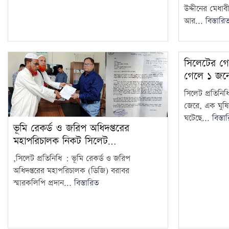
উদ্দীনের মেধাব
আর...
বিস্তারি
সিলেটের গোয়
গেলে ১ জন
সিলেট প্রতিনিধি
জেরে, এক ঘুষি
ঘটেছে...
বিস্তা
ভূমি রেকর্ড ও জরিপ অধিদপ্তরের
মহাপরিচালক নিকট সিলেট…
,সিলেট প্রতিনিধি : ‎ভূমি রেকর্ড ও জরিপ
অধিদপ্তরের মহাপরিচালক (ডিজি) বরাবর
স্মারকলিপি প্রদান...
বিস্তারিত