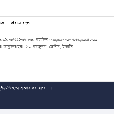
জ্য
প্রবাসে বাংলা
৩৯ ৩৫১১২৩৭০৩০ ইমেইল:banglarprovatbd@gmail.com
া আকুইলাইয়া, ২৩ ইয়জুলো, ভেনিস, ইতালি।
বানুমতি ছাড়া ব্যবহার করা যাবে না।