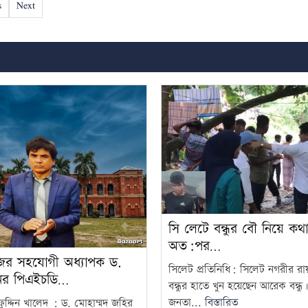
s
Next
সি লেটে বন্ধুর বৌ নিয়ে কথা
অত:পর…
ের সহযোগী অধ্যাপক ড.
সিলেট প্রতিনিধি: সিলেট নগরীর র
নের পিএইচডি…
বন্ধুর হাতে খুন হয়েছেন আরেক বন্ধু। 
জনতা...
বিস্তারিত
ুদ্দিন খালেদ : ড. মোহাম্মদ জহির