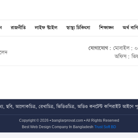
ন
রাজনীতি
লাইফ স্টাইল
স্বাস্থ্য চিকিৎসা
শিক্ষাঙ্গন
অর্থ বাণি
যোগাযোগ:
মোবাইল: ০০
ালেদ
অফিস: ভিয়
য, ছবি, আলোকচিত্র, রেখাচিত্র, ভিডিওচিত্র, অডিও কনটেন্ট কপিরাইট আইনে পূর্
Copyright © 2026 • banglarprovat.com • All Rights Reserved
Best Web Design Company In Bangladesh
Trust Soft BD