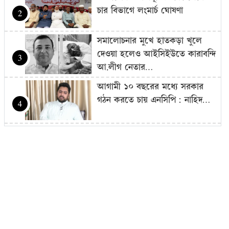
চার বিভাগে লংমার্চ ঘোষণা
2
সমালোচনার মুখে হাতকড়া খুলে
দেওয়া হলেও আইসিইউতে কারাবন্দি
3
আ.লীগ নেতার…
আগামী ১০ বছরের মধ্যে সরকার
গঠন করতে চায় এনসিপি: নাহিদ…
4
আজ থেকে সবার জন্য উন্মুক্ত
‘জুলাই গণঅভ্যুত্থান স্মৃতি জাদুঘর’
5
শেখ হাসিনাকে গণমাধ্যমের সঙ্গে
সরাসরি কথা বলার সুযোগ দেওয়ায়
6
ঢাকার…
এলএনজি টার্মিনাল চালু, কমতে