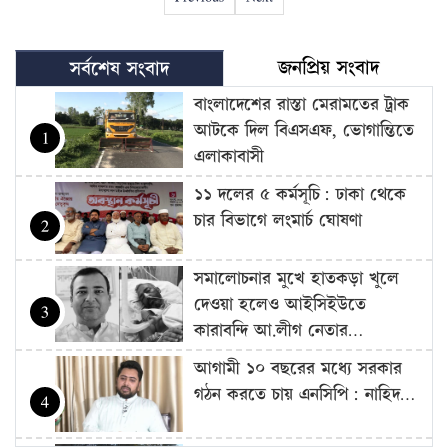
জনপ্রিয় সংবাদ
সর্বশেষ সংবাদ
বাংলাদেশের রাস্তা মেরামতের ট্রাক
আটকে দিল বিএসএফ, ভোগান্তিতে
1
এলাকাবাসী
১১ দলের ৫ কর্মসূচি: ঢাকা থেকে
চার বিভাগে লংমার্চ ঘোষণা
2
সমালোচনার মুখে হাতকড়া খুলে
দেওয়া হলেও আইসিইউতে
3
কারাবন্দি আ.লীগ নেতার…
আগামী ১০ বছরের মধ্যে সরকার
গঠন করতে চায় এনসিপি: নাহিদ…
4