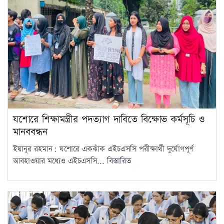
নিরাপত্তা ব্যবস্থা
15
যশোরে শিক্ষামন্ত্রীর পদত্যাগ দাবিতে বিক্ষোভ কর্মসূচি ও
মানববন্ধন
ইয়ানূর রহমান: যশোরে একঝাঁক এইচএসসি পরীক্ষার্থী দুর্যোগপূর্ণ
আবহাওয়ার মধ্যেও এইচএসসি...
বিস্তারিত